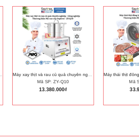
Máy xay thịt và rau củ quả chuyên nghiệp, dùng cho kinh doanh, nhà hàng, khách sạn - Dòng máy công nghiệp. Thương hiệu Mỹ cao cấp Septree - ZY-Q10
Mã SP: ZY-Q10
Mã SP: GJ810
13.380.000₫
33.980.000₫