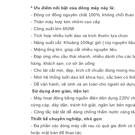
* Ưu điểm nổi bật của dòng máy này là:
- Động cơ đồng nguyên chất 100%, không chổi than
- Thân máy hợp kim nhôm cao cấp
- Công suất lớn 650W
- Tích hợp nhiều lưỡi dao và kích thước lựa chọn
- Năng suất cắt: Khoảng 100kg/ giờ ( tùy nguyên liệu
- Miệng ống lớn, giúp cắt nhiều nguyên liệu
- Đáp ứng nhu cầu thái nhanh, nhiều dành cho các 
hàng, khách sạn, cơ sở ăn uống
- Cho lát cắt mịn, đẹp, kích cỡ chuẩn đúng mong m
- Nhờ hệ thống lưỡi dao bố khoa học, sắc bén có thể 
- Dễ vận hành, vệ sinh và an toàn cho người sử dụn
Sử dụng đơn giản, tiện lợi
- Máy hoạt động bằng nguồn điện dân dụng 220V chỉ
cứng cáp, dày dặn, tránh hở giật, ngăn lực bên ngo
- Công tắc bật tắt dễ dàng chống thấm nước càng tă
Thiết kế chuyên nghiệp, nhỏ gọn
- Đa phần các dòng máy cắt rau củ quả gia đình có t
hoặc mặt bàn để thao tác.