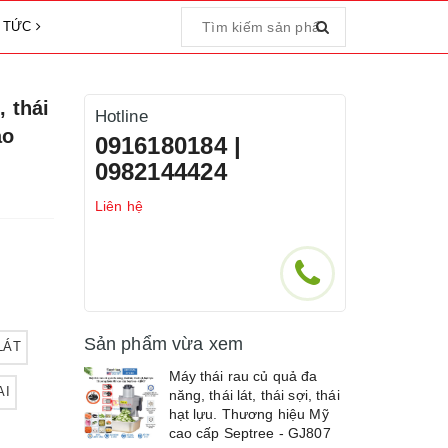
N TỨC
, thái
Hotline
ao
0916180184 |
0982144424
Liên hệ
Sản phẩm vừa xem
LÁT
Máy thái rau củ quả đa
AI
năng, thái lát, thái sợi, thái
hạt lựu. Thương hiệu Mỹ
cao cấp Septree - GJ807