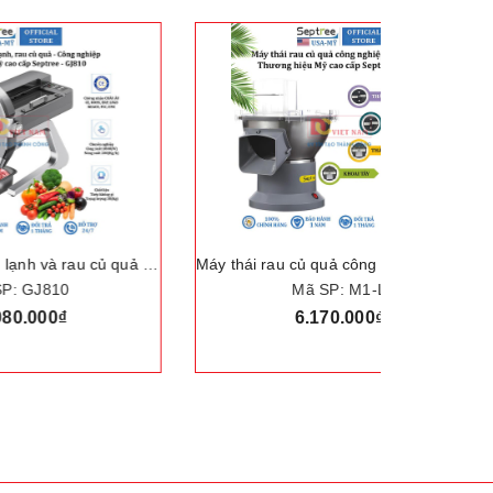
Máy thái thịt đông lạnh và rau củ quả tự động, chuyên nghiệp - Dòng máy công nghiệp. Thương hiệu Mỹ cao cấp Septree - GJ810
Máy thái rau củ quả công nghiệp đa năng, thái lát, thái sợi, thái hạt lựu, cắt khoai tây chiên. Thương hiệu Mỹ cao cấp Septree - M1
Mã SP: M1-L
6.170.000₫