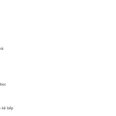
hà
 bọc
n kệ bếp