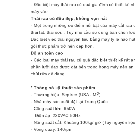
- Đặc biệt máy thái rau củ quả gia đình có thiết kế 
máy vào.
Thái rau củ đều đẹp, không vụn nát
- Một trong những ưu điểm nổi bật của máy cắt rau c
thái lát, thái sợi... Tùy nhu cầu sử dụng bạn chọn l
Đặc biệt việc thái nguyên liệu bằng máy tỷ lệ hao hụ
gói thực phẩm trở nên đẹp hơn.
Độ an toàn cao
- Các loại máy thái rau củ quả đặc biệt thiết kế rất 
phần lưỡi dao được đặt bên trong họng máy nên an 
chùi rửa dễ dàng.
* Thông số kỹ thuật sản phẩm
- Thương hiệu: Septree (USA - MỸ)
- Nhà máy sản xuất đặt tại Trung Quốc
- Công suất lớn: 650W
- Điện áp: 220VAC-50Hz
- Năng suất cắt: Khoảng 100kg/ giờ ( tùy nguyên liệu
- Vòng quay: 140rpm