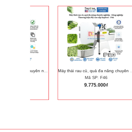
Máy cắt rau củ quả đa năng chuyên nghiệp, thương hiệu Mỹ Septree cao cấp SL-12
Máy thái rau củ, quả đa năng chuyên nghiệp - Dòng công nghiệp. Thương hiệu Mỹ cao cấp Septree - F46
Mã SP: F46
9.775.000₫