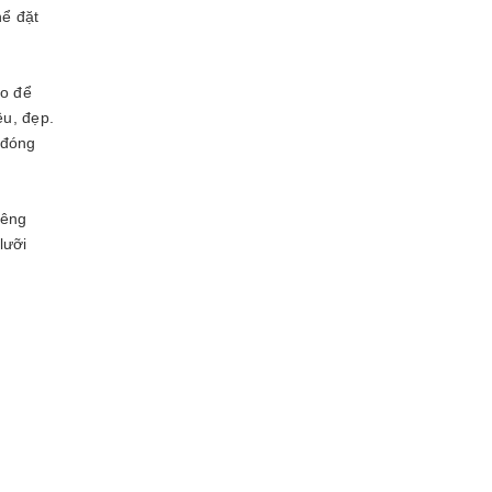
hể đặt
ao để
ều, đẹp.
 đóng
iêng
lưỡi