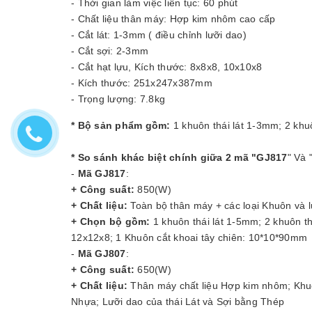
- Thời gian làm việc liên tục: 60 phút
- Chất liệu thân máy: Hợp kim nhôm cao cấp
- Cắt lát: 1-3mm ( điều chỉnh lưỡi dao)
- Cắt sợi: 2-3mm
- Cắt hạt lựu, Kích thước: 8x8x8, 10x10x8
- Kích thước: 251x247x387mm
- Trọng lượng: 7.8kg
* Bộ sản phẩm gồm:
1 khuôn thái lát 1-3mm; 2 kh
* So sánh khác biệt chính giữa 2 mã "GJ817
" Và 
-
Mã GJ817
:
+ Công suất:
850(W)
+ Chất liệu:
Toàn bộ thân máy + các loại Khuôn và 
+ Chọn bộ gồm:
1 khuôn thái lát 1-5mm; 2 khuôn t
12x12x8; 1 Khuôn cắt khoai tây chiên: 10*10*90mm
-
Mã GJ807
:
+ Công suất:
650(W)
+ Chất liệu:
Thân máy chất liệu Hợp kim nhôm; Khuôn 
Nhựa; Lưỡi dao của thái Lát và Sợi bằng Thép