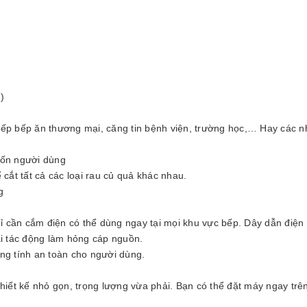
)
bếp bếp ăn thương mại, căng tin bệnh viện, trường học,… Hay các n
uốn người dùng
cắt tất cả các loại rau củ quả khác nhau.
g
 cần cắm điện có thể dùng ngay tại mọi khu vực bếp. Dây dẫn điện
ài tác động làm hỏng cáp nguồn.
ng tính an toàn cho người dùng.
hiết kế nhỏ gọn, trọng lượng vừa phải. Bạn có thể đặt máy ngay trê