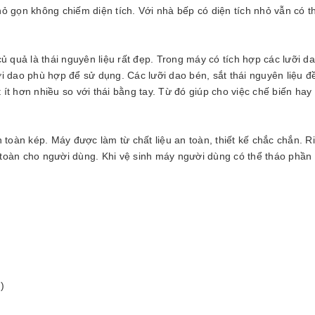
nhỏ gọn không chiếm diện tích. Với nhà bếp có diện tích nhỏ vẫn có t
ủ quả là thái nguyên liệu rất đẹp. Trong máy có tích hợp các lưỡi d
ưỡi dao phù hợp để sử dụng. Các lưỡi dao bén, sắt thái nguyên liệu đ
t ít hơn nhiều so với thái bằng tay. Từ đó giúp cho việc chế biến hay
an toàn kép. Máy được làm từ chất liệu an toàn, thiết kế chắc chắn. R
toàn cho người dùng. Khi vệ sinh máy người dùng có thể tháo phần 
)