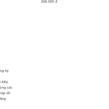
268.000
đ
ăng ký
o bếp.
cùng các
háp tối
năng