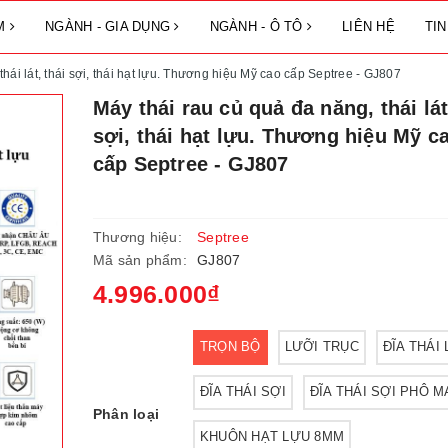
ẨM
NGÀNH - GIA DỤNG
NGÀNH - Ô TÔ
LIÊN HỆ
TI
thái lát, thái sợi, thái hạt lựu. Thương hiệu Mỹ cao cấp Septree - GJ807
Máy thái rau củ quả đa năng, thái lát
sợi, thái hạt lựu. Thương hiệu Mỹ c
cấp Septree - GJ807
Thương hiệu:
Septree
Mã sản phẩm:
GJ807
4.996.000₫
TRỌN BỘ
LƯỠI TRỤC
ĐĨA THÁI 
ĐĨA THÁI SỢI
ĐĨA THÁI SỢI PHÔ M
Phân loại
KHUÔN HẠT LỰU 8MM