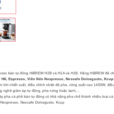
presso bán tự động HiBREW H2B và H1A và H1B. Hãng HiBREW đã ch
 H6, Espresso, Viên Nén Nespresso, Nescafe Dolcegusto, Kcu
c khi chiết xuất, điều chỉnh nhiệt độ pha, công suất cao 1450W, điề
g nghệ giảm áp tự động, pha nóng hoặc lạnh,...
y pha cà phê bán tự động có khả năng pha chế thành nhiều loại cà
 Nespresso, Nescafe Dolcegusto, Kcup