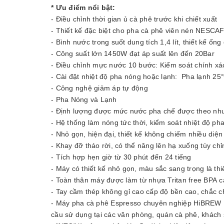
* Ưu điểm nổi bật:
- Điều chỉnh thời gian ủ cà phê trước khi chiết xuất
- Thiết kế đặc biệt cho pha cà phê viên nén N
- Bình nước trong suốt dung tích 1,4 lít, thiết kế ố
- Công suất lớn 1450W đạt áp suất lên đến 20Bar
- Điều chỉnh mực nước 10 bước: Kiểm soát chính xá
- Cài đặt nhiệt độ pha nóng hoặc lạnh: Pha lạnh
- Công nghệ giảm áp tự động
- Pha Nóng và Lạnh
- Định lượng được mức nước pha chế được theo nhu
- Hệ thống làm nóng tức thời, kiểm soát nhiệt độ ph
- Nhỏ gọn, hiện đại, thiết kế không chiếm nhiều diện
- Khay đỡ tháo rời, có thể nâng lên hạ xuống tùy ch
- Tích hợp hẹn giờ từ 30 phút đến 24 tiếng
- Máy có thiết kế nhỏ gọn, màu sắc sang trọng là thi
- Toàn thân máy được làm từ nhựa Tritan free BPA c
- Tay cầm thép không gỉ cao cấp độ bền cao, chắc 
- Máy pha cà phê Espresso chuyên nghiệp HiBREW H
cầu sử dụng tại các văn phòng, quán cà phê, khách 