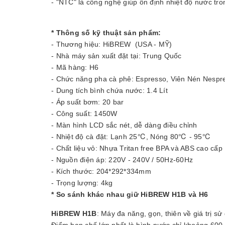
- "NTC" là công nghệ giúp ổn định nhiệt độ nước tron
* Thông số kỹ thuật sản phẩm:
- Thương hiệu: HiBREW (USA - MỸ)
- Nhà máy sản xuất đặt tại: Trung Quốc
- Mã hàng: H6
- Chức năng pha cà phê: Espresso, Viên Nén Nespr
- Dung tích bình chứa nước: 1.4 Lít
- Áp suất bơm: 20 bar
- Công suất: 1450W
- Màn hình LCD sắc nét, dễ dàng điều chỉnh
- Nhiệt độ cà đặt: Lạnh 25℃, Nóng 80℃ - 95℃
- Chất liệu vỏ: Nhựa Tritan free BPA và ABS cao cấp
- Nguồn điện áp: 220V - 240V / 50Hz-60Hz
- Kích thước: 204*292*334mm
- Trọng lượng: 4kg
* So sánh khác nhau giữ HiBREW H1B và H6
HiBREW H1B
: Máy đa năng, gọn, thiên về giá trị s
Điểm hạn chế lớn nhất là bình nước chỉ khoảng 600 