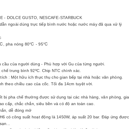
ESCAFE - DOLCE GUSTO, NESCAFE-STARBUCK
ng dẫn ngoài dùng trực tiếp bình nước hoặc nước máy đã qua xử lý
c
 25℃, pha nóng 80℃ - 95℃
 cầu của người dùng - Phù hợp với Gu của từng người.
a chế trung bình 92ºC. Chip NTC chính xác.
 tích : Một hữu ích thực thụ cho gian bếp tại nhà hoặc văn phòng.
ỉnh theo chiều cao của cốc. Tối đa 14cm tuyệt vời.
ết bị pha chế thường được sử dụng tại các nhà hàng, văn phòng, gia 
ao cấp, chắc chắn, siêu bền và có độ an toàn cao.
chắn, dễ đóng mở
6 có công suất hoạt động là 1450W, áp suất 20 bar. Đáp ứng đượ
sạn...