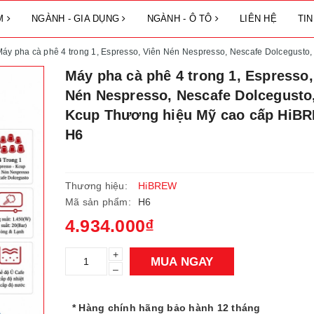
ẨM
NGÀNH - GIA DỤNG
NGÀNH - Ô TÔ
LIÊN HỆ
TI
áy pha cà phê 4 trong 1, Espresso, Viên Nén Nespresso, Nescafe Dolcegust
Máy pha cà phê 4 trong 1, Espresso,
Nén Nespresso, Nescafe Dolcegusto
Kcup Thương hiệu Mỹ cao cấp HiBR
H6
Thương hiệu:
HiBREW
Mã sản phẩm:
H6
4.934.000₫
+
MUA NGAY
–
* Hàng chính hãng bảo hành 12 tháng