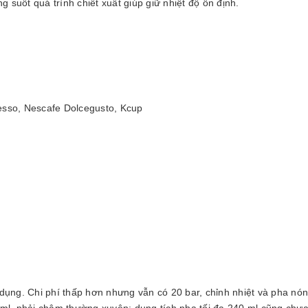
g suốt quá trình chiết xuất giúp giữ nhiệt độ ổn định.
esso, Nescafe Dolcegusto, Kcup
ử dụng. Chi phí thấp hơn nhưng vẫn có 20 bar, chỉnh nhiệt và pha nón
ml, phải châm thường xuyên; dung tích pha tối đa 240 ml cũng chưa