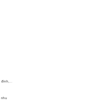
đình,...
c nhu