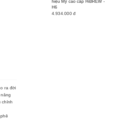
hiệu Mỹ cao cấp HiBREW -
H6
4.934.000
đ
o ra đời
p
nâng
u chỉnh
 phê