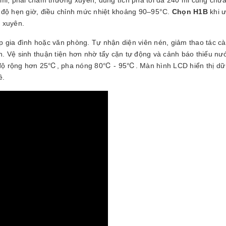
 độ hẹn giờ, điều chỉnh mức nhiệt khoảng 90–95°C.
Chọn H1B
khi ư
 xuyên.
p gia đình hoặc văn phòng. Tự nhận diện viên nén, giảm thao tác cài
an. Vệ sinh thuận tiện hơn nhờ tẩy cặn tự động và cảnh báo thiếu nướ
t độ rộng hơn 25℃, pha nóng 80℃ - 95℃. Màn hình LCD hiển thị dữ 
ê.