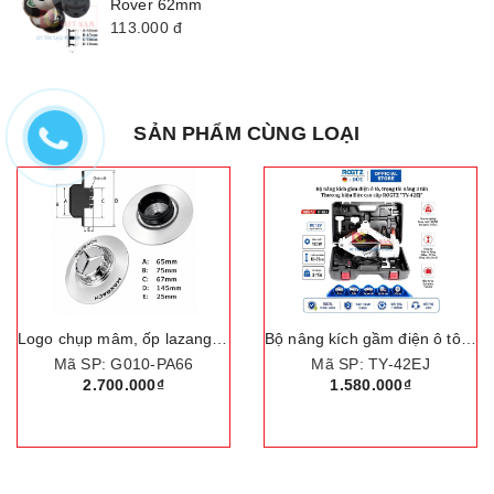
Rover 62mm
113.000
đ
SẢN PHẨM CÙNG LOẠI
Logo chụp mâm, ốp lazang bánh xe ô tô Mercedes và Maybach TY-67PA66
Bộ nâng kích gầm điện ô tô, trọng tải nâng 3 tấn. Thương hiệu Đức cao cấp ROGTZ "TY-42EJ"
Mã SP: G010-PA66
Mã SP: TY-42EJ
2.700.000₫
1.580.000₫