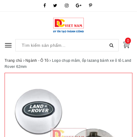
0
Toggle
navigation
Trang chủ
Ngành - Ô Tô
Logo chụp mâm, ốp lazang bánh xe ô tô Land
Rover 62mm