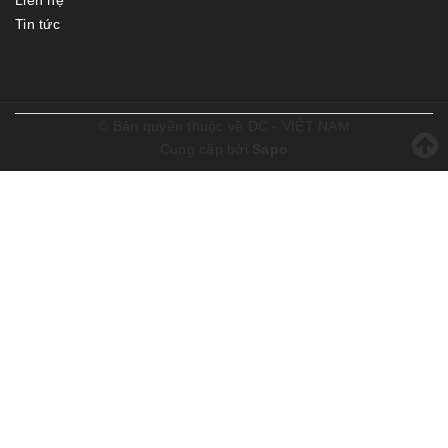
Liên hệ
Tin tức
© Bản quyền thuộc về
DC - VIỆT NAM
Cung cấp bởi
Sapo