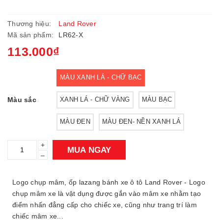
Thương hiệu:
Land Rover
Mã sản phẩm:
LR62-X
113.000₫
MÀU XANH LÁ - CHỮ BẠC
Màu sắc
XANH LÁ - CHỮ VÀNG
MÀU BẠC
MÀU ĐEN
MÀU ĐEN- NỀN XANH LÁ
+
MUA NGAY
–
Logo chụp mâm, ốp lazang bánh xe ô tô Land Rover - Logo
chụp mâm xe là vật dụng được gắn vào mâm xe nhằm tạo
điểm nhấn đẳng cấp cho chiếc xe, cũng như trang trí làm
chiếc mâm xe...