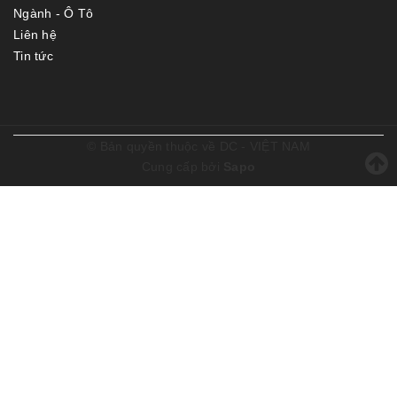
Ngành - Ô Tô
Liên hệ
Tin tức
© Bản quyền thuộc về
DC - VIỆT NAM
Cung cấp bởi
Sapo