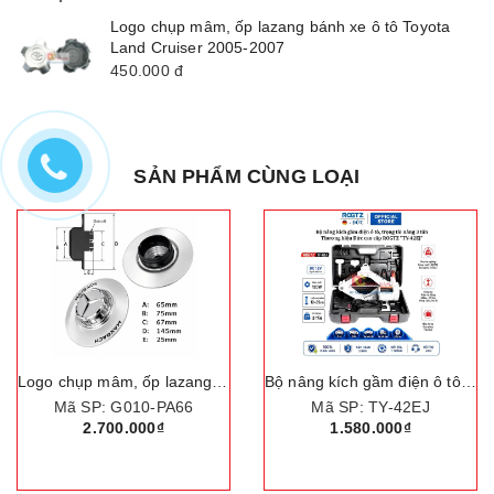
Logo chụp mâm, ốp lazang bánh xe ô tô Toyota
Land Cruiser 2005-2007
450.000
đ
SẢN PHẨM CÙNG LOẠI
Bộ nâng kích gầm điện ô tô, trọng tải nâng 3 tấn. Thương hiệu Đức cao cấp ROGTZ "TY-42EJ"
Logo chụp mâm, ốp lazang bánh xe ô tô Lexus LX570 đời 2012
Mã SP: TY-42EJ
Mã SP: C-599X
1.580.000₫
750.000₫