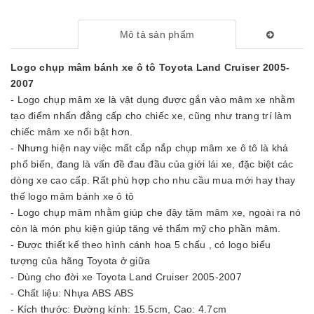
Mô tả sản phẩm
Logo chụp mâm bánh xe ô tô Toyota Land Cruiser 2005-
2007
- Logo chụp mâm xe là vật dụng được gắn vào mâm xe nhằm
tạo điểm nhấn đẳng cấp cho chiếc xe, cũng như trang trí làm
chiếc mâm xe nổi bật hơn.
- Nhưng hiện nay việc mất cắp nắp chụp mâm xe ô tô là khá
phổ biến, đang là vấn đề đau đầu của giới lái xe, đặc biệt các
dòng xe cao cấp. Rất phù hợp cho nhu cầu mua mới hay thay
thế logo mâm bánh xe ô tô
- Logo chụp mâm nhằm giúp che đậy tâm mâm xe, ngoài ra nó
còn là món phụ kiện giúp tăng vẻ thẩm mỹ cho phần mâm.
- Được thiết kế theo hình cánh hoa 5 chấu , có logo biểu
tượng của hãng Toyota ở giữa
- Dùng cho đời xe Toyota Land Cruiser 2005-2007
- Chất liệu: Nhựa ABS ABS
- Kích thước: Đường kính: 15.5cm, Cao: 4.7cm