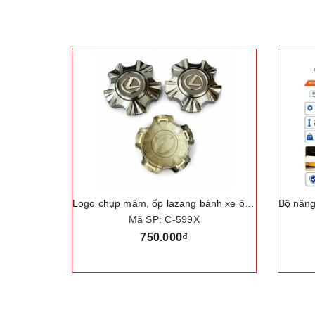
Bộ nâng kích gầm điện ô tô, trọng tải nâng 3 tấn. Thương hiệu Đức cao cấp ROGTZ "TY-42EJ"
Logo chụp mâm, ốp lazang bánh xe ô tô Lexus LX570 đời 2012
Mã SP: C-599X
750.000₫