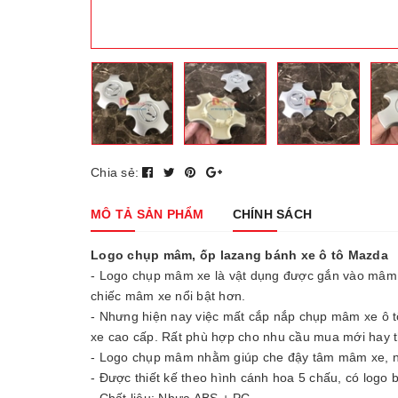
Chia sẻ:
MÔ TẢ SẢN PHẨM
CHÍNH SÁCH
Logo chụp mâm, ốp lazang bánh xe ô tô Mazda
- Logo chụp mâm xe là vật dụng được gắn vào mâm x
chiếc mâm xe nổi bật hơn.
- Nhưng hiện nay việc mất cắp nắp chụp mâm xe ô tô 
xe cao cấp. Rất phù hợp cho nhu cầu mua mới hay t
- Logo chụp mâm nhằm giúp che đậy tâm mâm xe, ng
- Được thiết kế theo hình cánh hoa 5 chấu, có logo
- Chất liệu: Nhựa ABS + PC