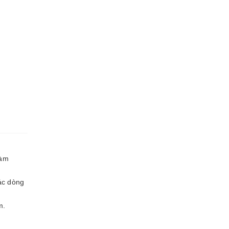
làm
các dòng
m.