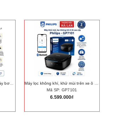
Bộ nâng kích gầm điện, kiêm máy bơm lốp và máy siết ốc ô tô đa năng 3 trong 1. Thương hiệu Đức cao cấp ROGTZ "TY-003"
Máy lọc không khí, khử mùi trên xe ô tô. Thương hiệu Hà Lan cao cấp Philips - GP7101
Mã SP: GP7101
6.599.000₫