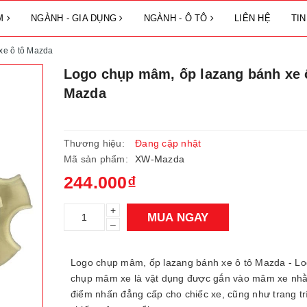
ẨM
NGÀNH - GIA DỤNG
NGÀNH - Ô TÔ
LIÊN HỆ
TI
xe ô tô Mazda
Logo chụp mâm, ốp lazang bánh xe 
Mazda
Thương hiệu:
Đang cập nhật
Mã sản phẩm:
XW-Mazda
244.000₫
+
MUA NGAY
–
Logo chụp mâm, ốp lazang bánh xe ô tô Mazda - L
chụp mâm xe là vật dụng được gắn vào mâm xe nh
điểm nhấn đẳng cấp cho chiếc xe, cũng như trang tr