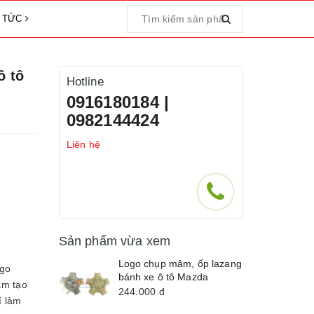
N TỨC
ô tô
Hotline
0916180184 |
0982144424
Liên hệ
Sản phẩm vừa xem
Logo chụp mâm, ốp lazang
ogo
bánh xe ô tô Mazda
ằm tạo
244.000
đ
í làm