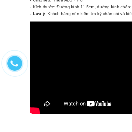
- Kích thước: Đường kính 11.5cm, đường kính chân
- Lưu ý
: Khách hàng nên kiểm tra kỹ chân cài và k