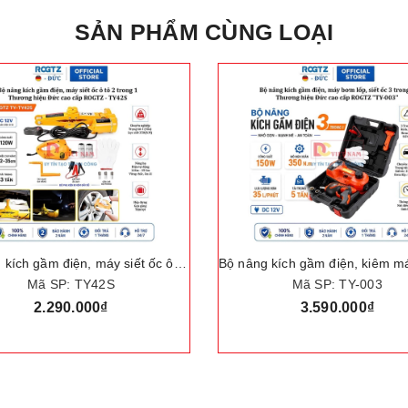
SẢN PHẨM CÙNG LOẠI
Bộ nâng kích gầm điện, máy siết ốc ô tô đa năng 2 trong 1. Thương hiệu Đức cao cấp ROGTZ - TY42S
Mã SP: TY42S
Mã SP: TY-003
2.290.000₫
3.590.000₫