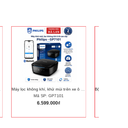
Máy lọc không khí, khử mùi trên xe ô tô. Thương hiệu Hà Lan cao cấp Philips - GP7101
Bộ nâng kích gầm điện, kèm máy siết ốc ô tô đa năng 2 trong 1. Thương hiệu Đức cao cấp ROGTZ "TY-001"
Mã SP: TY-001
2.530.000₫