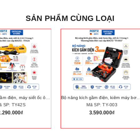
SẢN PHẨM CÙNG LOẠI
Bộ nâng kích gầm điện, kiêm máy bơm lốp và máy siết ốc ô tô đa năng 3 trong 1. Thương hiệu Đức cao cấp ROGTZ "TY-003"
Mã SP: TY-003
Mã SP: GP7101
3.590.000₫
6.599.000₫