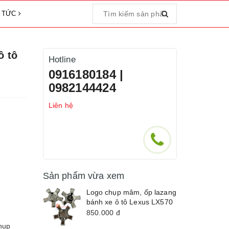
N TỨC
ô tô
Hotline
0916180184 |
0982144424
Liên hệ
Sản phẩm vừa xem
Logo chụp mâm, ốp lazang
bánh xe ô tô Lexus LX570
850.000
đ
hụp