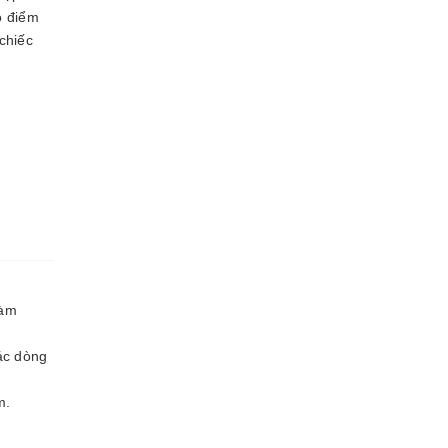
o điểm
chiếc
làm
các dòng
m.