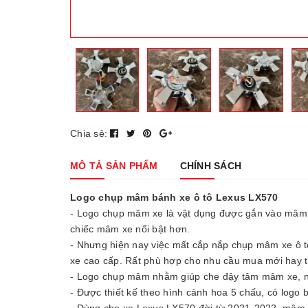
Chia sẻ:
MÔ TẢ SẢN PHẨM
CHÍNH SÁCH
Logo chụp mâm bánh xe ô tô Lexus LX570
- Logo chụp mâm xe là vật dụng được gắn vào mâm x
chiếc mâm xe nổi bật hơn.
- Nhưng hiện nay việc mất cắp nắp chụp mâm xe ô tô 
xe cao cấp. Rất phù hợp cho nhu cầu mua mới hay t
- Logo chụp mâm nhằm giúp che đậy tâm mâm xe, ng
- Được thiết kế theo hình cánh hoa 5 chấu, có logo
- Dùng cho xe Lexus LX570 đời từ 2021-2022, mâm 