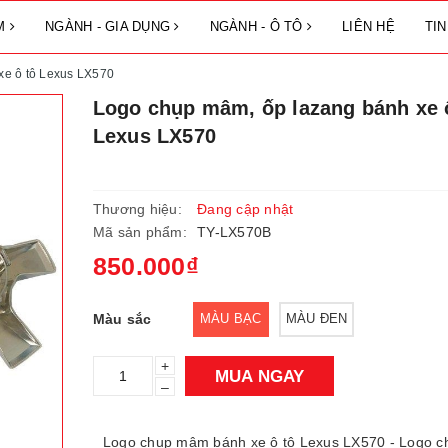
ẨM
NGÀNH - GIA DỤNG
NGÀNH - Ô TÔ
LIÊN HỆ
TI
xe ô tô Lexus LX570
Logo chụp mâm, ốp lazang bánh xe 
Lexus LX570
Thương hiệu:
Đang cập nhật
Mã sản phẩm:
TY-LX570B
850.000₫
Màu sắc
MÀU BẠC
MÀU ĐEN
+
MUA NGAY
–
Logo chụp mâm bánh xe ô tô Lexus LX570 - Logo c