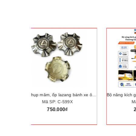
Logo chụp mâm, ốp lazang bánh xe ô tô Lexus LX570 đời 2012
Bộ nâng kích gầm điện, máy siết ốc ô tô đa năng 2 trong 1. Thương hiệu Đức cao cấp ROGTZ - TY42S
Mã SP: TY42S
2.290.000₫