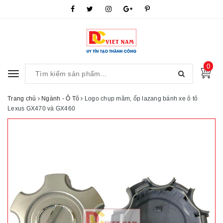
0
Toggle
navigation
Trang chủ
Ngành - Ô Tô
Logo chụp mâm, ốp lazang bánh xe ô tô
Lexus GX470 và GX460