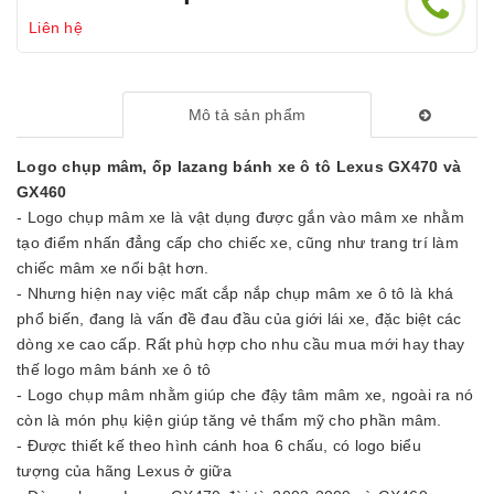
Liên hệ
Mô tả sản phẩm
Logo chụp mâm, ốp lazang bánh xe ô tô Lexus GX470 và
GX460
- Logo chụp mâm xe là vật dụng được gắn vào mâm xe nhằm
tạo điểm nhấn đẳng cấp cho chiếc xe, cũng như trang trí làm
chiếc mâm xe nổi bật hơn.
- Nhưng hiện nay việc mất cắp nắp chụp mâm xe ô tô là khá
phổ biến, đang là vấn đề đau đầu của giới lái xe, đặc biệt các
dòng xe cao cấp. Rất phù hợp cho nhu cầu mua mới hay thay
thế logo mâm bánh xe ô tô
- Logo chụp mâm nhằm giúp che đậy tâm mâm xe, ngoài ra nó
còn là món phụ kiện giúp tăng vẻ thẩm mỹ cho phần mâm.
- Được thiết kế theo hình cánh hoa 6 chấu, có logo biểu
tượng của hãng Lexus ở giữa