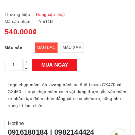
Thương hiệu:
Đang cập nhật
Mã sản phẩm:
TY-511B
540.000₫
Màu sắc
MÀU BẠC
MÀU XÁM
+
MUA NGAY
–
Logo chụp mâm, ốp lazang bánh xe ô tô Lexus GX470 và
GX460 - Logo chụp mâm xe là vật dụng được gắn vào mâm
xe nhằm tạo điểm nhấn đẳng cấp cho chiếc xe, cũng như
trang trí làm chiếc...
Hotline
0916180184 | 0982144424