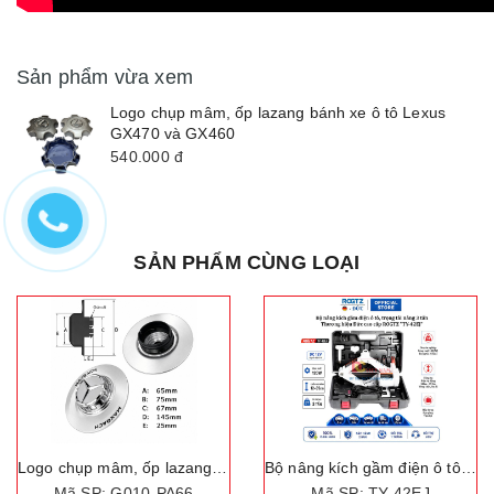
Sản phẩm vừa xem
Logo chụp mâm, ốp lazang bánh xe ô tô Lexus
GX470 và GX460
540.000
đ
SẢN PHẨM CÙNG LOẠI
Logo chụp mâm, ốp lazang bánh xe ô tô Mercedes và Maybach TY-67PA66
Bộ nâng kích gầm điện ô tô, trọng tải nâng 3 tấn. Thương hiệu Đức cao cấp ROGTZ "TY-42EJ"
Mã SP: G010-PA66
Mã SP: TY-42EJ