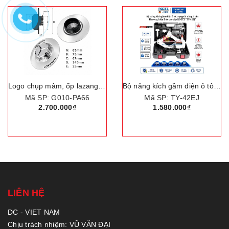
Logo chụp mâm, ốp lazang bánh xe ô tô Mercedes và Maybach TY-67PA66
Bộ nâng kích gầm điện ô tô, trọng tải nâng 3 tấn. Thương hiệu Đức cao cấp ROGTZ "TY-42EJ"
Mã SP: G010-PA66
Mã SP: TY-42EJ
2.700.000₫
1.580.000₫
LIÊN HỆ
DC - VIET NAM
Chịu trách nhiệm: VŨ VĂN ĐẠI