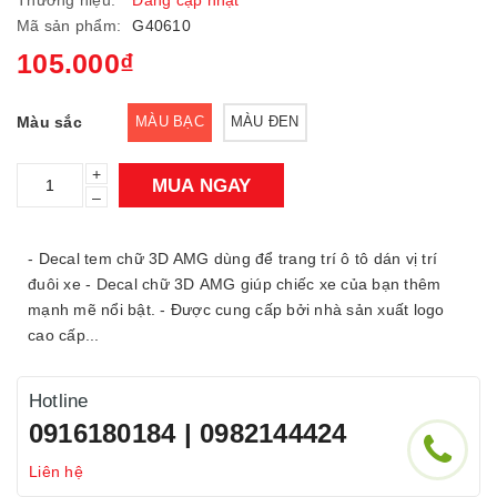
Thương hiệu:
Đang cập nhật
Mã sản phẩm:
G40610
105.000₫
Màu sắc
MÀU BẠC
MÀU ĐEN
+
MUA NGAY
–
- Decal tem chữ 3D AMG dùng để trang trí ô tô dán vị trí
đuôi xe - Decal chữ 3D AMG giúp chiếc xe của bạn thêm
mạnh mẽ nổi bật. - Được cung cấp bởi nhà sản xuất logo
cao cấp...
Hotline
0916180184 | 0982144424
Liên hệ