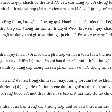
tnam.com quý khách có thể sẽ được yêu cầu đăng ký với chúng tôi 
 tính chính xác và hợp pháp dc-vietnam.com không chịu mọi trách
n viếng thăm, bao gồm số trang quý khách xem, số links (liên kế
 thu thập các thông tin mà trình duyệt Web (Browser) quý khá
ôn ngữ sử dụng, thời gian và những địa chỉ mà Browser truy xuất 
 nhân quý khách với mục đích phù hợp và hoàn toàn tuân thủ nội
g tin này để liên hệ trực tiếp với bạn dưới các hình thức như: gởi
 định kỳ cung cấp thông tin sản phẩm, dịch vụ mới, thông tin về 
nhân như đã nêu trong chính sách này, chúng tôi cam kết sẽ không 
ột đơn vị độc lập để tiến hành các dự án nghiên cứu thị trường
ẽ bị ràng buộc bởi một thỏa thuận về bảo mật mà theo đó họ chỉ
cá nhân của bạn trong các trường hợp thật sự cần thiết như sau: