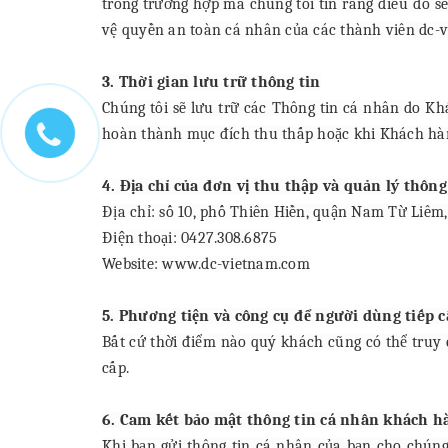
trong trường hợp mà chúng tôi tin rằng điều đó sẽ
vệ quyền an toàn cá nhân của các thành viên dc-
3. Thời gian lưu trữ thông tin
Chúng tôi sẽ lưu trữ các Thông tin cá nhân do K
hoàn thành mục đích thu thấp hoặc khi Khách hàn
4. Địa chỉ của đơn vị thu thập và quản lý thôn
Địa chỉ: số 10, phố Thiên Hiền, quận Nam Từ Liêm
Điện thoại: 0427.308.6875
Website: www.dc-vietnam.com
5. Phương tiện và công cụ để người dùng tiếp 
Bất cứ thời điểm nào quý khách cũng có thể truy 
cấp.
6. Cam kết bảo mật thông tin cá nhân khách h
Khi bạn gửi thông tin cá nhân của bạn cho chúng