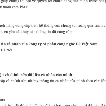
 giúp chúng tôi bảo vệ quyền lợi chính đáng của mình trước pháp
vietnam.com khác.
hách hàng cung cấp trên hệ thống của chúng tôi trong quá trình 
g có yêu cầu hủy các thông tin đã cung cấp.
g tin cá nhân của Công ty cổ phần công nghệ DC-Việt Nam
, Hà Nội
cận và chỉnh sửa dữ liệu cá nhân của mình
cập và chỉnh sửa những thông tin cá nhân của mình theo các liên 
àng
 tôi, bạn đã đồng ý với các điều khoản mà chúng tôi đã nêu ở t