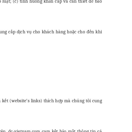
 luật; (c) tình huống khẩn cấp và cần thiết để bảo
cung cấp dịch vụ cho khách hàng hoặc cho đến khi
kết (website’s links) thích hợp mà chúng tôi cung
rên, dc-vietnam.com cam kết bảo mật thông tin cá