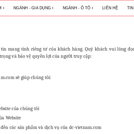
ẨM
NGÀNH - GIA DỤNG
NGÀNH - Ô TÔ
LIÊN HỆ
TI
tin mang tính riêng tư của khách hàng. Quý khách vui lòng đọ
rọng và bảo vệ quyền lợi của người truy cập:
am.com sẽ giúp chúng tôi:
bsite của chúng tôi
ủa Website
 đến các sản phẩm và dịch vụ của dc-vietnam.com