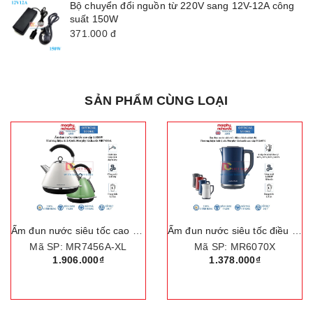
Bộ chuyển đổi nguồn từ 220V sang 12V-12A công
suất 150W
371.000
đ
SẢN PHẨM CÙNG LOẠI
Ấm đun nước siêu tốc cao cấp Morphy Richards MR7456A
Ấm đun nước siêu tốc điều chỉnh nhiệt độ Morphy Richards MR6070
Mã SP: MR7456A-XL
Mã SP: MR6070X
1.906.000₫
1.378.000₫