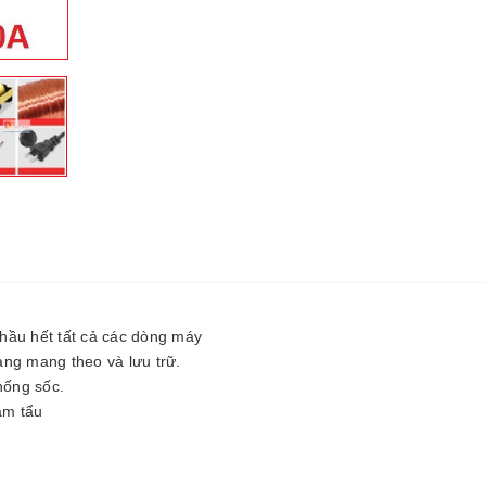
 hầu hết tất cả các dòng máy
àng mang theo và lưu trữ.
hống sốc.
ắm tẩu