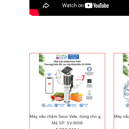
Máy nấu chậm Sous Vide, dùng cho gia đình. Thương hiệu Mỹ cao cấp BioloMix SV-9008
Máy nấu chậm Sous vide, dùng cho gia đình. Thương hiệu Mỹ cao cấp BioloMix SV-8008
Mã SP: SV-8008