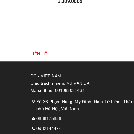
2.565.000₫
LIÊN HỆ
DC - VIET NAM
Chịu trách nhiệm: VŨ VĂN ĐẠI
Mã số thuế: 001083031434
Số 36 Phạm Hùng, Mỹ Đình, Nam Từ Liêm, Thàn
phố Hà Nội, Việt Nam
0888175856
0982144424