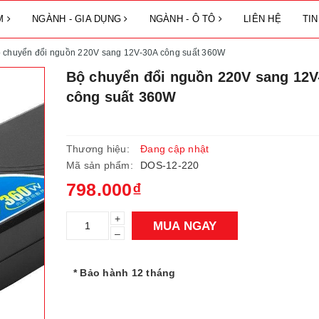
ẨM
NGÀNH - GIA DỤNG
NGÀNH - Ô TÔ
LIÊN HỆ
TI
 chuyển đổi nguồn 220V sang 12V-30A công suất 360W
Bộ chuyển đổi nguồn 220V sang 12V
công suất 360W
Thương hiệu:
Đang cập nhật
Mã sản phẩm:
DOS-12-220
798.000₫
+
MUA NGAY
–
* Bảo hành 12 tháng