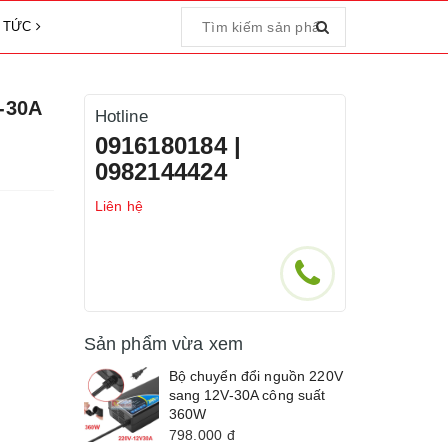
N TỨC
-30A
Hotline
0916180184 |
0982144424
Liên hệ
Sản phẩm vừa xem
Bộ chuyển đổi nguồn 220V
sang 12V-30A công suất
360W
798.000
đ