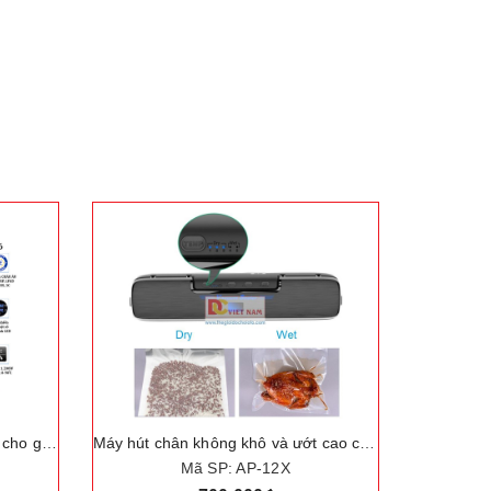
Máy hút chân không khô và ướt cao cấp AP-12X
Máy thái rau củ quả công nghiệp chuyên nghiệp, dùng cho nhà hàng và khách sạn. Thương hiệu Nhật Bản cao cấp Asaki - VC65MS
Mã SP: VC65MS