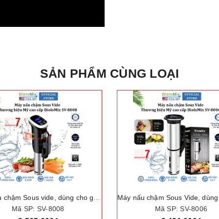
SẢN PHẨM CÙNG LOẠI
Máy nấu chậm Sous Vide, dùng cho gia đình. Thương hiệu Mỹ cao cấp BioloMix SV-8006
Mã SP: SV-8006
Mã SP: AP-12X