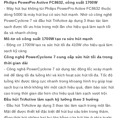
Philips PowerPro Active FC8632, công suất 1700W
- Máy hút bụi không túi Philips PowerPro Active FC8632 thuộc
dòng 5000 là máy hút bụi có sức hút mạnh. Nhờ có công nghệ
PowerCyclone 7 và đầu hút TriActive áp dụng 3 thao tác làm
sạch được tối ưu hóa trong một lần cho hiệu quả làm sạch tối
đa và nhanh chóng
Mô-tơ có công suất 1700W tạo ra sức hút mạnh
- Động cơ 1700W tạo ra sức hút tối đa 410W cho hiệu quả làm
sạch kỹ càng
Công nghệ PowerCyclone 7 cung cấp sức hút tối đa trong
thời gian dài
- Công nghệ PowerCyclone 7 sử dụng tác động lốc xoáy mạnh
mẽ để tăng tối đa luồng khí và kích hoạt sức hút tối đa. Tốc độ
luồng khí được tăng cực nhanh trong khoang hình trụ giúp loại
sạch bụi ra khỏi không khí một cách hiệu quả, đảm bảo sức hút
cao trong thời gian dài hơn cho hiệu quả làm sạch vượt trội.
Đầu hút TriActive làm sạch kỹ lưỡng theo 3 hướng
- Đầu hút TriActive áp dụng 3 thao tác làm sạch trong một lần.
Mặt đế được thiết kế đặc biệt để hút bụi sâu bên trong thảm,
đồng thời hút những hạt bụi lớn bằng cửa hút lớn ở phía trước.