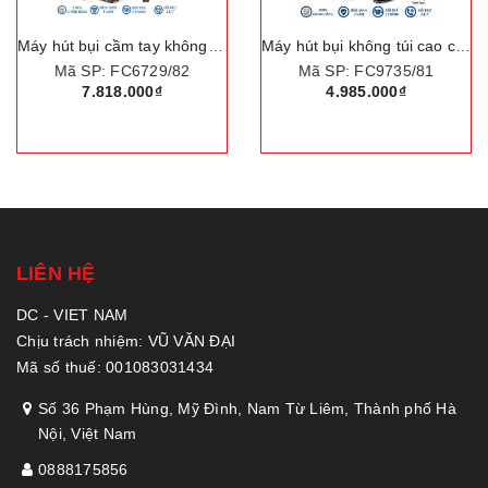
Máy hút bụi không túi cao cấp Philips PowerPro Expert FC9735/81
Máy hút bụi không túi PowerPro Compact. Thương hiệu Hà Lan cao cấp Philips - FC9351/82
Mã SP: FC9735/81
Mã SP: FC9351/82
4.985.000₫
2.668.000₫
LIÊN HỆ
DC - VIET NAM
Chịu trách nhiệm: VŨ VĂN ĐẠI
Mã số thuế: 001083031434
Số 36 Phạm Hùng, Mỹ Đình, Nam Từ Liêm, Thành phố Hà
Nội, Việt Nam
0888175856