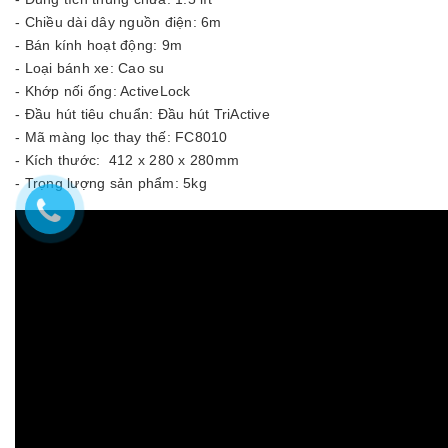
- Chiều dài dây nguồn điện: 6m
- Bán kính hoạt động: 9m
- Loại bánh xe: Cao su
- Khớp nối ống: ActiveLock
- Đầu hút tiêu chuẩn: Đầu hút TriActive
- Mã màng lọc thay thế: FC8010
- Kích thước: 412 x 280 x 280mm
- Trọng lượng sản phẩm: 5kg