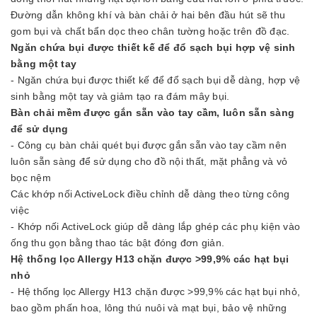
Đường dẫn không khí và bàn chải ở hai bên đầu hút sẽ thu
gom bụi và chất bẩn dọc theo chân tường hoặc trên đồ đạc.
Ngăn chứa bụi được thiết kế để đổ sạch bụi hợp vệ sinh
bằng một tay
- Ngăn chứa bụi được thiết kế để đổ sạch bụi dễ dàng, hợp vệ
sinh bằng một tay và giảm tạo ra đám mây bụi.
Bàn chải mềm được gắn sẵn vào tay cầm, luôn sẵn sàng
để sử dụng
- Công cụ bàn chải quét bụi được gắn sẵn vào tay cầm nên
luôn sẵn sàng để sử dụng cho đồ nội thất, mặt phẳng và vỏ
bọc nệm
Các khớp nối ActiveLock điều chỉnh dễ dàng theo từng công
việc
- Khớp nối ActiveLock giúp dễ dàng lắp ghép các phụ kiện vào
ống thu gọn bằng thao tác bật đóng đơn giản.
Hệ thống lọc Allergy H13 chặn được >99,9% các hạt bụi
nhỏ
- Hệ thống lọc Allergy H13 chặn được >99,9% các hạt bụi nhỏ,
bao gồm phấn hoa, lông thú nuôi và mạt bụi, bảo vệ những