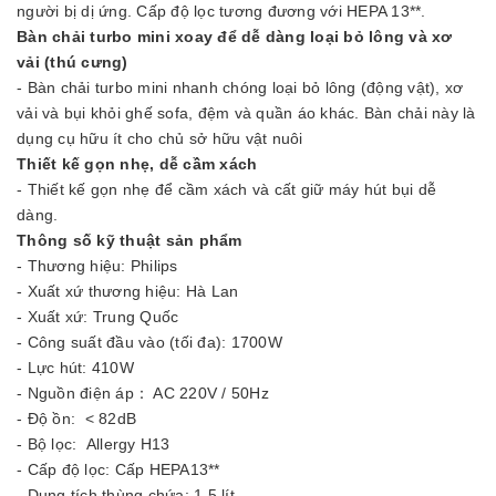
người bị dị ứng. Cấp độ lọc tương đương với HEPA 13**.
Bàn chải turbo mini xoay để dễ dàng loại bỏ lông và xơ
vải (thú cưng)
- Bàn chải turbo mini nhanh chóng loại bỏ lông (động vật), xơ
vải và bụi khỏi ghế sofa, đệm và quần áo khác. Bàn chải này là
dụng cụ hữu ít cho chủ sở hữu vật nuôi
Thiết kế gọn nhẹ, dễ cầm xách
- Thiết kế gọn nhẹ để cầm xách và cất giữ máy hút bụi dễ
dàng.
Thông số kỹ thuật sản phẩm
- Thương hiệu: Philips
- Xuất xứ thương hiệu: Hà Lan
- Xuất xứ: Trung Quốc
- Công suất đầu vào (tối đa): 1700W
- Lực hút: 410W
- Nguồn điện áp： AC 220V / 50Hz
- Độ ồn: < 82dB
- Bộ lọc: Allergy H13
- Cấp độ lọc: Cấp HEPA13**
- Dung tích thùng chứa: 1.5 lít