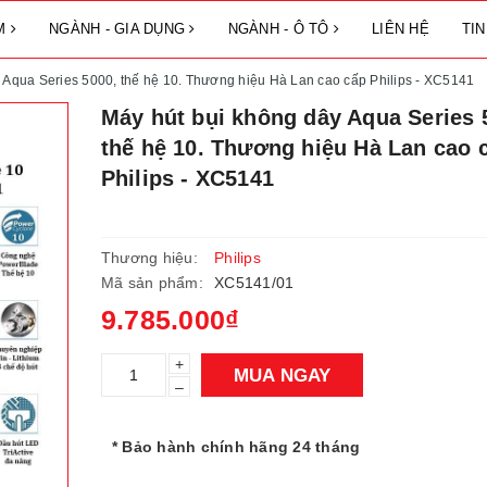
ẨM
NGÀNH - GIA DỤNG
NGÀNH - Ô TÔ
LIÊN HỆ
TI
 Aqua Series 5000, thế hệ 10. Thương hiệu Hà Lan cao cấp Philips - XC5141
Máy hút bụi không dây Aqua Series 
thế hệ 10. Thương hiệu Hà Lan cao 
Philips - XC5141
Thương hiệu:
Philips
Mã sản phẩm:
XC5141/01
9.785.000₫
+
MUA NGAY
–
* Bảo hành chính hãng 24 tháng