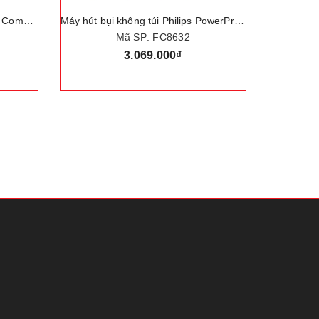
Máy hút bụi không túi Philips PowerPro Active FC8632, Serial 5000, công suất 1700W
Máy hút bụi không túi Serial 2000, thương hiệu Hà Lan cao cấp Philips - XB2022/81
Mã SP: XB2022/81
2.647.000₫