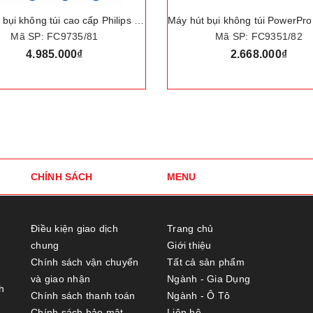
Máy hút bụi không túi PowerPro Compact. Thương hiệu Hà Lan cao cấp Philips - FC9351/82
Mã SP: FC9351/82
Mã SP: FC8632
2.668.000₫
3.069.000₫
CHÍNH SÁCH
MENU
Điều kiện giao dịch
Trang chủ
chung
Giới thiệu
Chính sách vận chuyển
Tất cả sản phẩm
và giao nhận
Ngành - Gia Dụng
h
Chính sách thanh toán
Ngành - Ô Tô
Chính sách bảo mật
Liên hệ