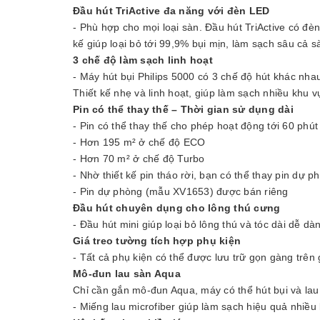
Đầu hút TriActive đa năng với đèn LED
- Phù hợp cho mọi loại sàn. Đầu hút TriActive có đèn
kế giúp loại bỏ tới 99,9% bụi mịn, làm sạch sâu cả 
3 chế độ làm sạch linh hoạt
- Máy hút bụi Philips 5000 có 3 chế độ hút khác nha
Thiết kế nhẹ và linh hoạt, giúp làm sạch nhiều khu 
Pin có thể thay thế – Thời gian sử dụng dài
- Pin có thể thay thế cho phép hoạt động tới 60 phú
- Hơn 195 m² ở chế độ ECO
- Hơn 70 m² ở chế độ Turbo
- Nhờ thiết kế pin tháo rời, bạn có thể thay pin dự p
- Pin dự phòng (mẫu XV1653) được bán riêng
Đầu hút chuyên dụng cho lông thú cưng
- Đầu hút mini giúp loại bỏ lông thú và tóc dài dễ d
Giá treo tường tích hợp phụ kiện
- Tất cả phụ kiện có thể được lưu trữ gọn gàng trên g
Mô-đun lau sàn Aqua
Chỉ cần gắn mô-đun Aqua, máy có thể hút bụi và lau
- Miếng lau microfiber giúp làm sạch hiệu quả nhiều 