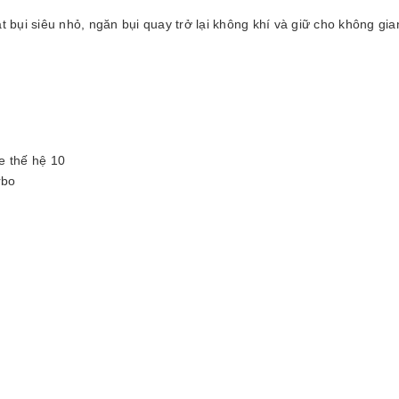
ạt bụi siêu nhỏ, ngăn bụi quay trở lại không khí và giữ cho không gi
e thế hệ 10
rbo