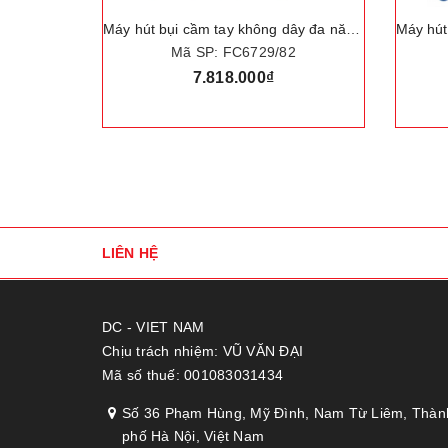
Máy hút bụi cầm tay không dây đa năng 3 trong 1, dạng cán SpeedPro Aqua thông minh. Thương hiệu Hà Lan cao cấp Philips - FC6729/82
Máy hút bụi không túi cao cấp Philips PowerPro Expert FC9735/81
2
Mã SP: FC9735/81
4.985.000₫
LIÊN HỆ
DC - VIET NAM
Chịu trách nhiệm: VŨ VĂN ĐẠI
Mã số thuế: 001083031434
Số 36 Phạm Hùng, Mỹ Đình, Nam Từ Liêm, Thàn
phố Hà Nội, Việt Nam