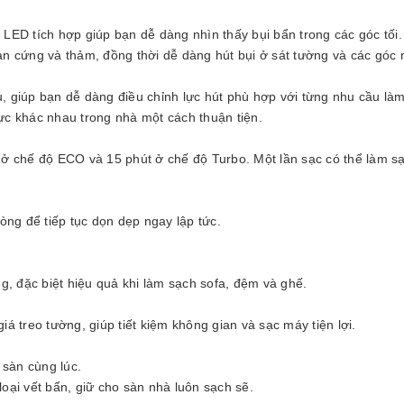
 LED tích hợp giúp bạn dễ dàng nhìn thấy bụi bẩn trong các góc tối.
sàn cứng và thảm, đồng thời dễ dàng hút bụi ở sát tường và các góc 
u, giúp bạn dễ dàng điều chỉnh lực hút phù hợp với từng nhu cầu là
vực khác nhau trong nhà một cách thuận tiện.
t ở chế độ ECO và 15 phút ở chế độ Turbo. Một lần sạc có thể làm s
hòng để tiếp tục dọn dẹp ngay lập tức.
àng, đặc biệt hiệu quả khi làm sạch sofa, đệm và ghế.
iá treo tường, giúp tiết kiệm không gian và sạc máy tiện lợi.
 sàn cùng lúc.
loại vết bẩn, giữ cho sàn nhà luôn sạch sẽ.