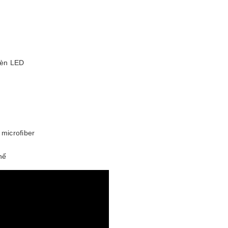
 đèn LED
 microfiber
hế