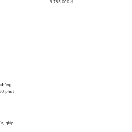
9.785.000
đ
 chúng
60 phút
t, giúp