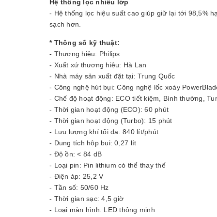
Hệ thống lọc nhiều lớp
- Hệ thống lọc hiệu suất cao giúp giữ lại tới 98,5% h
sạch hơn.
* Thông số kỹ thuật:
- Thương hiệu: Philips
- Xuất xứ thương hiệu: Hà Lan
- Nhà máy sản xuất đặt tại: Trung Quốc
- Công nghệ hút bụi: Công nghệ lốc xoáy PowerBlad
- Chế độ hoạt động: ECO tiết kiệm, Bình thường, Tu
- Thời gian hoạt động (ECO): 60 phút
- Thời gian hoạt động (Turbo): 15 phút
- Lưu lượng khí tối đa: 840 lít/phút
- Dung tích hộp bụi: 0,27 lít
- Độ ồn: < 84 dB
- Loại pin: Pin lithium có thể thay thế
- Điện áp: 25,2 V
- Tần số: 50/60 Hz
- Thời gian sạc: 4,5 giờ
- Loại màn hình: LED thông minh