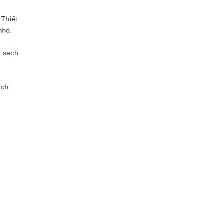
 Thiết
nhỏ.
m sạch.
ạch: