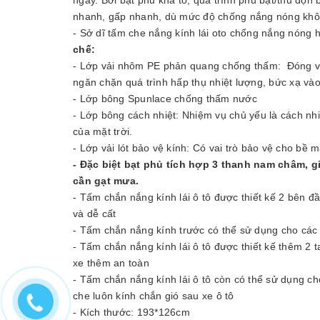
nhanh, gấp nhanh, dù mức độ chống nắng nóng khôn
- Sở dĩ tấm che nắng kính lái oto chống nắng nóng 
chế:
- Lớp vải nhôm PE phản quang chống thấm: Đóng vai t
ngăn chặn quá trình hấp thụ nhiệt lượng, bức xạ vào
- Lớp bông Spunlace chống thấm nước
- Lớp bông cách nhiệt: Nhiệm vụ chủ yếu là cách nhiệ
của mặt trời.
- Lớp vải lót bảo vệ kính: Có vai trò bảo vệ cho bề m
- Đặc biệt bạt phủ tích hợp 3 thanh nam châm, g
cần gạt mưa.
- Tấm chắn nắng kính lái ô tô được thiết kế 2 bên đ
và dễ cất
- Tấm chắn nắng kính trước có thể sử dụng cho các d
- Tấm chắn nắng kính lái ô tô được thiết kế thêm 2 
xe thêm an toàn
- Tấm chắn nắng kính lái ô tô còn có thể sử dụng ch
che luôn kính chắn gió sau xe ô tô
- Kích thước: 193*126cm