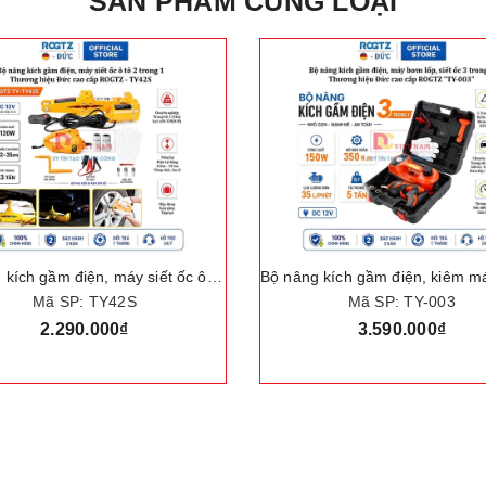
SẢN PHẨM CÙNG LOẠI
Bộ nâng kích gầm điện, máy siết ốc ô tô đa năng 2 trong 1. Thương hiệu Đức cao cấp ROGTZ - TY42S
Mã SP: TY42S
Mã SP: TY-003
2.290.000₫
3.590.000₫