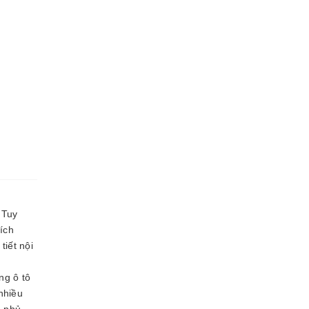
 Tuy
tích
tiết nội
ng ô tô
nhiều
, phủ