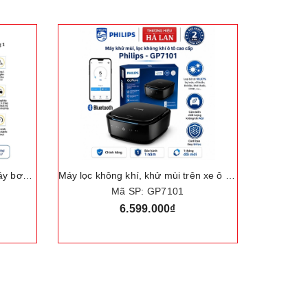
Bộ nâng kích gầm điện, kiêm máy bơm lốp và máy siết ốc ô tô đa năng 3 trong 1. Thương hiệu Đức cao cấp ROGTZ "TY-003"
Máy lọc không khí, khử mùi trên xe ô tô. Thương hiệu Hà Lan cao cấp Philips - GP7101
Mã SP: GP7101
6.599.000₫