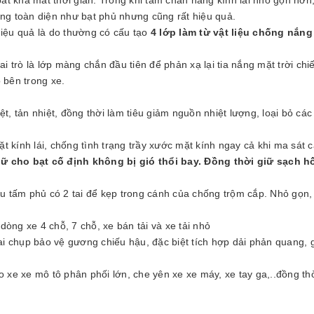
g toàn diện như bạt phủ nhưng cũng rất hiệu quả.
hiệu quả là do thường có cấu tạo
4 lớp làm từ vật liệu chống nắng
rò là lớp màng chắn đầu tiên để phản xạ lại tia nắng mặt trời chiế
 bên trong xe.
t, tản nhiệt, đồng thời làm tiêu giảm nguồn nhiệt lượng, loại bỏ các
ặt kính lái, chống tình trạng trầy xước mặt kính ngay cả khi ma sát 
iữ cho bạt cố định không bị gió thổi bay. Đồng thời giữ sạch h
ầu tấm phủ có 2 tai để kẹp trong cánh của chống trộm cắp. Nhỏ gọn,
òng xe 4 chỗ, 7 chỗ, xe bán tải và xe tải nhỏ
tai chụp bảo vệ gương chiếu hậu, đặc biệt tích hợp dải phản quang, 
o xe xe mô tô phân phối lớn, che yên xe xe máy, xe tay ga,..đồng thờ