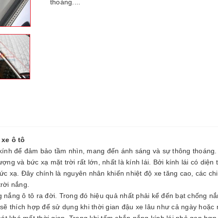
thoáng....
xe ô tô
g kính để đảm bảo tầm nhìn, mang đến ánh sáng và sự thông thoáng.
ượng và bức xạ mặt trời rất lớn, nhất là kính lái. Bởi kính lái có diện 
c xạ. Đây chính là nguyên nhân khiến nhiệt độ xe tăng cao, các chi 
rời nắng.
 nắng ô tô ra đời. Trong đó hiệu quả nhất phải kể đến bạt chống nắ
 sẽ thích hợp để sử dụng khi thời gian đậu xe lâu như cả ngày hoặc 
bát khá mất thời gian. Trong khi tấm chắn nắng kính lái nhỏ gọn hơn