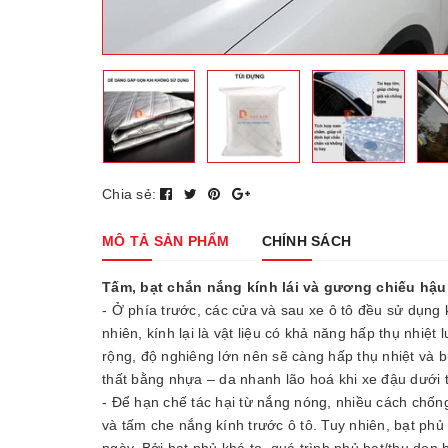
Chia sẻ:
MÔ TẢ SẢN PHẨM
CHÍNH SÁCH
Tấm, bạt chắn nắng kính lái và gương chiếu hậu 
- Ở phía trước, các cửa và sau xe ô tô đều sử dụn
nhiên, kính lại là vật liệu có khả năng hấp thụ nhiệt l
rộng, độ nghiêng lớn nên sẽ càng hấp thụ nhiệt và bứ
thất bằng nhựa – da nhanh lão hoá khi xe đậu dưới t
- Để hạn chế tác hại từ nắng nóng, nhiều cách chống
và tấm che nắng kính trước ô tô. Tuy nhiên, bạt phủ
ngày. Bởi bạt phủ khá to, quá trình phủ bạt/thu dọn 