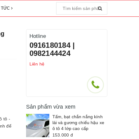
N TỨC
ng
Hotline
0916180184 |
0982144424
Liên hệ
Sản phẩm vừa xem
Tấm, bạt chắn nắng kính
 tô -
lái và gương chiếu hậu xe
ính để
ô tô 4 lớp cao cấp
153.000
đ