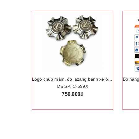
Bộ nâng kích gầm điện ô tô, trọng tải nâng 3 tấn. Thương hiệu Đức cao cấp ROGTZ "TY-42EJ"
Logo chụp mâm, ốp lazang bánh xe ô tô Lexus LX570 đời 2012
Mã SP: C-599X
750.000₫