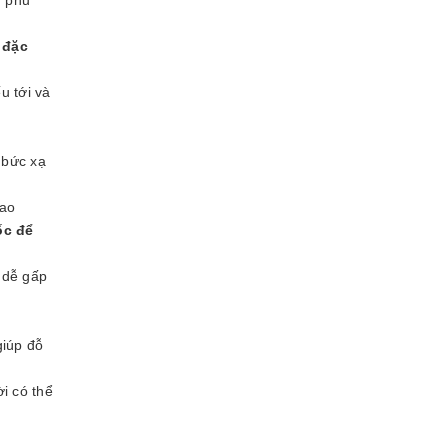
 đặc
u tới và
 bức xạ
cao
ốc để
 dễ gấp
giúp đỗ
i có thể