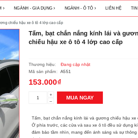
ẨM
NGÀNH - GIA DỤNG
NGÀNH - Ô TÔ
LIÊN HỆ
TI
ương chiếu hậu xe ô tô 4 lớp cao cấp
Tấm, bạt chắn nắng kính lái và gươ
chiếu hậu xe ô tô 4 lớp cao cấp
Thương hiệu:
Đang cập nhật
Mã sản phẩm:
A551
153.000₫
+
MUA NGAY
–
Tấm, bạt chắn nắng kính lái và gương chiếu hậu xe ô
Ở phía trước, các cửa và sau xe ô tô đều sử dụng k
đảm bảo tầm nhìn, mang đến ánh sáng và sự thông