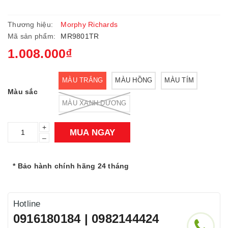
Thương hiệu:
Morphy Richards
Mã sản phẩm:
MR9801TR
1.008.000₫
MÀU TRẮNG
MÀU HỒNG
MÀU TÍM
Màu sắc
MÀU XANH DƯƠNG
+
MUA NGAY
–
* Bảo hành chính hãng 24 tháng
Hotline
0916180184 | 0982144424