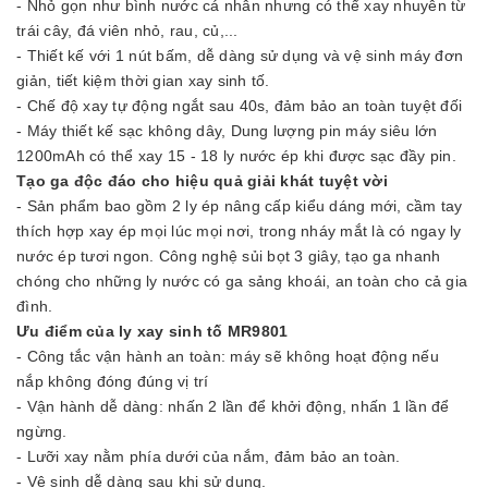
- Nhỏ gọn như bình nước cá nhân nhưng có thể xay nhuyễn từ
trái cây, đá viên nhỏ, rau, củ,...
- Thiết kế với 1 nút bấm, dễ dàng sử dụng và vệ sinh máy đơn
giản, tiết kiệm thời gian xay sinh tố.
- Chế độ xay tự động ngắt sau 40s, đảm bảo an toàn tuyệt đối
- Máy thiết kế sạc không dây, Dung lượng pin máy siêu lớn
1200mAh có thể xay 15 - 18 ly nước ép khi được sạc đầy pin.
Tạo ga độc đáo cho hiệu quả giải khát tuyệt vời
- Sản phẩm bao gồm 2 ly ép nâng cấp kiểu dáng mới, cầm tay
thích hợp xay ép mọi lúc mọi nơi, trong nháy mắt là có ngay ly
nước ép tươi ngon. Công nghệ sủi bọt 3 giây, tạo ga nhanh
chóng cho những ly nước có ga sảng khoái, an toàn cho cả gia
đình.
Ưu điểm của ly xay sinh tố MR9801
- Công tắc vận hành an toàn: máy sẽ không hoạt động nếu
nắp không đóng đúng vị trí
- Vận hành dễ dàng: nhấn 2 lần để khởi động, nhấn 1 lần để
ngừng.
- Lưỡi xay nằm phía dưới của nắm, đảm bảo an toàn.
- Vệ sinh dễ dàng sau khi sử dụng.