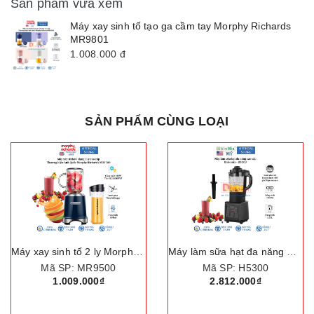
Sản phẩm vừa xem
Máy xay sinh tố tạo ga cầm tay Morphy Richards
MR9801
1.008.000
đ
SẢN PHẨM CÙNG LOẠI
Máy xay sinh tố 2 ly Morphy Richards MR9500
Máy làm sữa hạt đa năng Biolomix H5300
Mã SP: MR9500
Mã SP: H5300
1.009.000₫
2.812.000₫