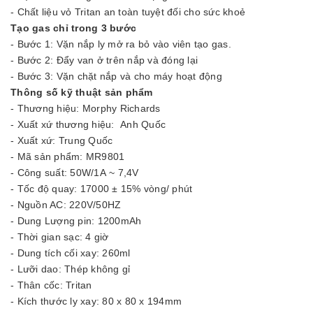
- Chất liệu vỏ Tritan an toàn tuyệt đối cho sức khoẻ
Tạo gas chỉ trong 3 bước
- Bước 1: Vặn nắp ly mở ra bỏ vào viên tạo gas.
- Bước 2: Đẩy van ở trên nắp và đóng lại
- Bước 3: Vặn chặt nắp và cho máy hoạt động
Thông số kỹ thuật sản phẩm
- Thương hiệu: Morphy Richards
- Xuất xứ thương hiệu: Anh Quốc
- Xuất xứ: Trung Quốc
- Mã sản phẩm: MR9801
- Công suất: 50W/1A ~ 7,4V
- Tốc độ quay: 17000 ± 15% vòng/ phút
- Nguồn AC: 220V/50HZ
- Dung Lượng pin: 1200mAh
- Thời gian sạc: 4 giờ
- Dung tích cối xay: 260ml
- Lưỡi dao: Thép không gỉ
- Thân cốc: Tritan
- Kích thước ly xay: 80 x 80 x 194mm