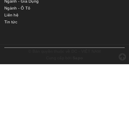
Ngành - Gia Dụng
Ngành - Ô Tô
Liên hệ
Tin tức
© Bản quyền thuộc về
DC - VIỆT NAM
Cung cấp bởi
Sapo