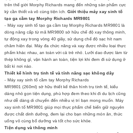
trên thế giới Morphy Richards mang đến những sản phẩm cực
kỳ cần thiết và vô cùng tiện ích.
Giới thiệu máy xay sinh tố
tạo ga cầm tay Morphy Richards MR9801
- Máy xay sinh tố tạo ga cầm tay Morphy Richards MR9801 là
dòng nâng cấp từ mã MR9800 sở hữu chế độ xay thông minh,
tự động xay trong vòng 40 giây, sử dụng chế độ sạc hít nam
châm hiện đại. Máy đa chức năng và xay được nhiều loại thực
phẩm khác nhau, an toàn với cả trẻ nhỏ. Lưỡi dao được làm từ
thép không gỉ, vận hành an toàn, tiện lợi khi đem đi sử dụng ở
bất kì nơi nào.
Thiết kế hình trụ tinh tế và tính năng sạc không dây
- Máy xay sinh tố cầm tay Morphy Richards
MR9801 (260ml) sở hữu thiết kế thân hình trụ tinh tế, kiểu
dáng nhỏ gọn tiện dụng, phù hợp đem theo khi đi du lịch cũng
như dễ dàng di chuyển đến nhiều vị trí bạn mong muốn. Máy
xay sinh tố MR9801 giúp mọi thực phẩm chế biến giữ nguyên
được chất dinh dưỡng, đem lại cho bạn những món ăn, thức
uống vô cùng bổ dưỡng và tốt cho sức khỏe.
Tiện dụng và thông minh