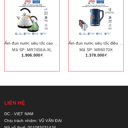
Ấm đun nước siêu tốc cao cấp Morphy Richards MR7456A
Ấm đun nước siêu tốc điều chỉnh nhiệt độ Morphy Richards MR6070
Mã SP: MR7456A-XL
Mã SP: MR6070X
1.906.000₫
1.378.000₫
LIÊN HỆ
DC - VIET NAM
Chịu trách nhiệm: VŨ VĂN ĐẠI
Mã số thuế: 001083031434