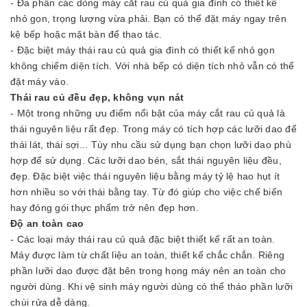
- Đa phần các dòng máy cắt rau củ quả gia đình có thiết kế
nhỏ gọn, trọng lượng vừa phải. Bạn có thể đặt máy ngay trên
kệ bếp hoặc mặt bàn để thao tác.
- Đặc biệt máy thái rau củ quả gia đình có thiết kế nhỏ gọn
không chiếm diện tích. Với nhà bếp có diện tích nhỏ vẫn có thể
đặt máy vào.
Thái rau củ đều đẹp, không vụn nát
- Một trong những ưu điểm nổi bật của máy cắt rau củ quả là
thái nguyên liệu rất đẹp. Trong máy có tích hợp các lưỡi dao để
thái lát, thái sợi... Tùy nhu cầu sử dụng bạn chọn lưỡi dao phù
hợp để sử dụng. Các lưỡi dao bén, sắt thái nguyên liệu đều,
đẹp. Đặc biệt việc thái nguyên liệu bằng máy tỷ lệ hao hụt ít
hơn nhiều so với thái bằng tay. Từ đó giúp cho việc chế biến
hay đóng gói thực phẩm trở nên đẹp hơn.
Độ an toàn cao
- Các loại máy thái rau củ quả đặc biệt thiết kế rất an toàn.
Máy được làm từ chất liệu an toàn, thiết kế chắc chắn. Riêng
phần lưỡi dao được đặt bên trong họng máy nên an toàn cho
người dùng. Khi vệ sinh máy người dùng có thể tháo phần lưỡi
chùi rửa dễ dàng.