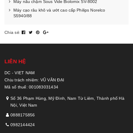
Máy nấu chậm Sous Vide Biolomix SV-8002
Máy cạo râu khô và ướt cao cấp Philips Norelco
S5940/88
Chia sẻ:
LIÊN HỆ
DC - VIET NAM
Chịu trách nhiệm: VŨ VĂN ĐẠI
Mã số thuế: 001083031434
Số 36 Phạm Hùng, Mỹ Đình, Nam Từ Liêm, Thành phố Hà
Nội, Việt Nam
0888175856
0982144424