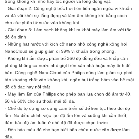
trong không khí nhô hay tóc người và lông động vật.
- Giai đoạn 2: Công nghệ bốc hơi tiên tiến ngăn ngừa vi khuẩn
và đá vôi khỏi sự lắng đọng và làm ẩm không khí bằng cách
cho các phân tử nước vào không khí
- Giai đoạn 3: Làm sạch không khí ra khỏi máy làm ẩm với tốc
độ ổn định
- Những hạt nước với kích cỡ nano nhờ công nghệ xông hơi
NanoCloud sẽ giúp giảm đi 99% vi khuẩn trong phòng.
-️ Không khí ẩm được phân bổ 360 độ đồng đều và khắp căn
phòng không có nước nhỏ giọt trên sàn nhà hoặc máy tính để
bàn. Công nghệ NanoCloud của Philips cũng làm giảm sự phát
tán khoáng chất vào không khí, ngăn bụi trắng bám vào bề mặt
đồ đồ đạc hay nội thất
-️ Máy làm ẩm của Philips cho phép bạn lựa chọn độ ẩm từ 40,
50 và 60% cho sự thoải mái tối đa.
-️ Chế độ tự động sử dụng cảm biến số để liên tục theo dõi độ
ẩm. Nó điều chỉnh việc tạo độ ẩm lên và xuống khi cần thiết,
đảm bảo độ ẩm luôn ở chế độ đã được chọn trước.
- Đèn báo màu đỏ cho bạn biết bồn chứa nước cần được làm
đầy.