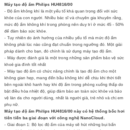
Máy tạo độ ẩm Philips HU4816/00
- Độ ẩm không khí là một yếu tố khá quan trọng đối với sức
khỏe của con người. Nhiều bác sĩ và chuyên gia khuyên rằng,
mức độ ẩm không khí trong phòng nên duy trì ở mức 45 - 50%
để đảm bảo sức khỏe.
- Tuy nhiên do ảnh hưởng của nhiều yếu tố mà mức độ ẩm
không phải lúc nào cũng đạt chuẩn trong ngưỡng đó. Một giải
pháp dành cho bạn, đó chính là sử dụng máy tạo độ ẩm.
- Máy được đánh giá là một trong những sản phẩm bảo vệ sức
khoẻ gia đình tốt nhất
- Máy tạo độ ẩm có chức năng chính là tạo độ ẩm cho một
không gian hẹp, mang đến bầu không khí dễ chịu khi thời tiết
bên ngoài khô hanh hay khi độ ẩm trong phòng xuống thấp do
bật điều hòa nhiệt độ, giúp đảm bảo an toàn sức khỏe và bảo
vệ làn da cho người dùng, nhất là người già, trẻ nhỏ và chị em
phụ nữ.
️Máy tạo độ ẩm Philips HU4816/00 này có hệ thống bốc hơi
tiên tiến ba giai đoạn với công nghệ NanoCloud.
- Giai đoạn 1: Bộ lọc độ ẩm của máy sẽ hút những bụi bẩn