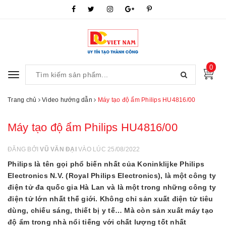
0
Toggle
navigation
Trang chủ
Video hướng dẫn
Máy tạo độ ẩm Philips HU4816/00
Máy tạo độ ẩm Philips HU4816/00
ĐĂNG BỞI
VŨ VĂN ĐẠI
VÀO LÚC 25/08/2022
Philips là tên gọi phổ biến nhất của Koninklijke Philips
Electronics N.V. (Royal Philips Electronics), là một công ty
điện tử đa quốc gia Hà Lan và là một trong những công ty
điện tử lớn nhất thế giới. Không chỉ sản xuất điện tử tiêu
dùng, chiếu sáng, thiết bị y tế… Mà còn sản xuất máy tạo
độ ẩm trong nhà nổi tiếng với chất lượng tốt nhất