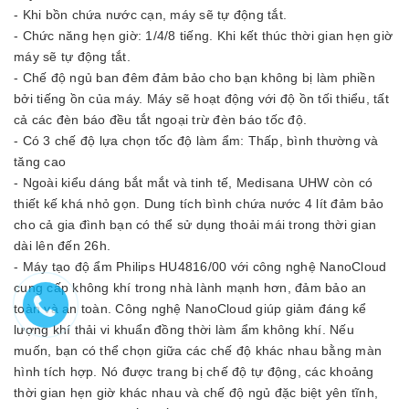
-️ Khi bồn chứa nước cạn, máy sẽ tự động tắt.
-️ Chức năng hẹn giờ: 1/4/8 tiếng. Khi kết thúc thời gian hẹn giờ
máy sẽ tự động tắt.
-️ Chế độ ngủ ban đêm đảm bảo cho bạn không bị làm phiền
bởi tiếng ồn của máy. Máy sẽ hoạt động với độ ồn tối thiểu, tất
cả các đèn báo đều tắt ngoại trừ đèn báo tốc độ.
-️ Có 3 chế độ lựa chọn tốc độ làm ẩm: Thấp, bình thường và
tăng cao
- Ngoài kiểu dáng bắt mắt và tinh tế, Medisana UHW còn có
thiết kế khá nhỏ gọn. Dung tích bình chứa nước 4 lít đảm bảo
cho cả gia đình bạn có thể sử dụng thoải mái trong thời gian
dài lên đến 26h.
- Máy tạo độ ẩm Philips HU4816/00 với công nghệ NanoCloud
cung cấp không khí trong nhà lành mạnh hơn, đảm bảo an
toàn và an toàn. Công nghệ NanoCloud giúp giảm đáng kể
lượng khí thải vi khuẩn đồng thời làm ẩm không khí. Nếu
muốn, bạn có thể chọn giữa các chế độ khác nhau bằng màn
hình tích hợp. Nó được trang bị chế độ tự động, các khoảng
thời gian hẹn giờ khác nhau và chế độ ngủ đặc biệt yên tĩnh,