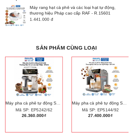
Máy rang hạt cà phê và các loại hạt tự động,
thương hiệu Pháp cao cấp RAF - R.15601
1.441.000
đ
SẢN PHẨM CÙNG LOẠI
Máy pha cà phê tự động Serial 5200 pha 12 loại đồ uống khác nhau. Thương hiệu Hà Lan cao cấp Philips - EP5242/62
Máy pha cà phê tự động Serial 5400 LatteGo pha 12 loại đồ uống khác nhau. Thương hiệu Hà Lan cao cấp Philips - EP5144/72
Mã SP: EP5242/62
Mã SP: EP5144/92
26.360.000₫
27.400.000₫