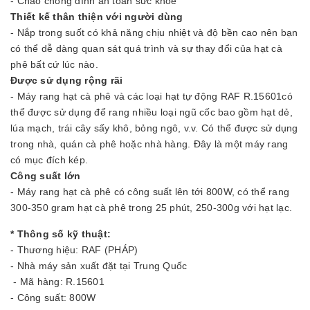
- Chảo chống dính an toàn sức khỏe
Thiết kế thân thiện với người dùng
- Nắp trong suốt có khả năng chịu nhiệt và độ bền cao nên bạn
có thể dễ dàng quan sát quá trình và sự thay đổi của hạt cà
phê bất cứ lúc nào.
Được sử dụng rộng rãi
- Máy rang hạt cà phê và các loại hạt tự động RAF R.15601có
thể được sử dụng để rang nhiều loại ngũ cốc bao gồm hạt dẻ,
lúa mạch, trái cây sấy khô, bỏng ngô, v.v. Có thể được sử dụng
trong nhà, quán cà phê hoặc nhà hàng. Đây là một máy rang
có mục đích kép.
Công suất lớn
- Máy rang hạt cà phê có công suất lên tới 800W, có thể rang
300-350 gram hạt cà phê trong 25 phút, 250-300g với hạt lạc.
* Thông số kỹ thuật:
- Thương hiệu: RAF (PHÁP)
- Nhà máy sản xuất đặt tại Trung Quốc
- Mã hàng: R.15601
- Công suất: 800W