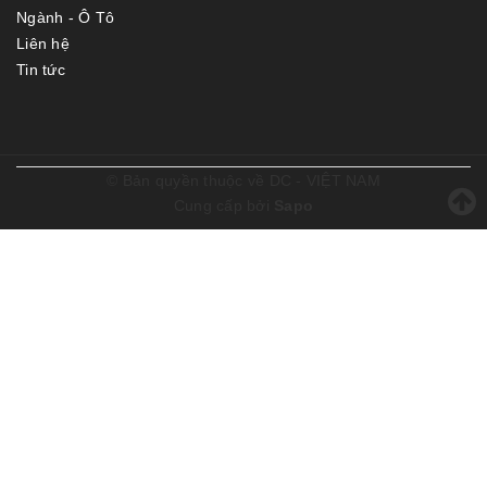
Ngành - Ô Tô
Liên hệ
Tin tức
© Bản quyền thuộc về
DC - VIỆT NAM
Cung cấp bởi
Sapo