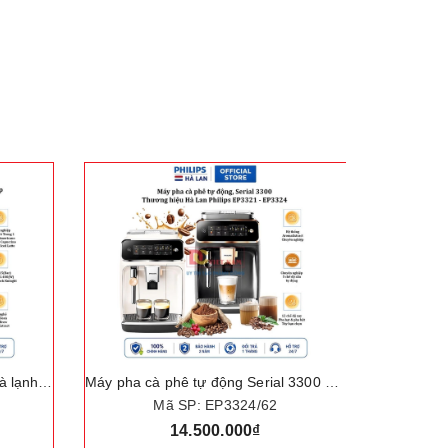
Máy pha cà phê tự động nóng và lạnh Series 3800 Ultra chuyên nghiệp Espresso, Americano, Iced Coffee, Capuccino, Cafe Latte, Iced Latte. Thương hiệu Hà Lan cao cấp Philips - EP3886
Máy pha cà phê tự động Serial 3300 Espresso, Espresso Lungo, Americano, Iced Coffee, Nước nóng. Thương hiệu Hà Lan cao cấp Philips EP3321 - EP3324
Mã SP: EP3324/62
14.500.000₫