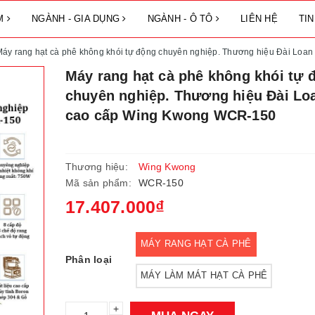
ẨM
NGÀNH - GIA DỤNG
NGÀNH - Ô TÔ
LIÊN HỆ
TI
áy rang hạt cà phê không khói tự động chuyên nghiệp. Thương hiệu Đài Lo
Máy rang hạt cà phê không khói tự 
chuyên nghiệp. Thương hiệu Đài Lo
cao cấp Wing Kwong WCR-150
Thương hiệu:
Wing Kwong
Mã sản phẩm:
WCR-150
17.407.000₫
MÁY RANG HẠT CÀ PHÊ
Phân loại
MÁY LÀM MÁT HẠT CÀ PHÊ
+