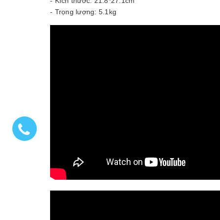
- Kích thước: 21.8*27.1cm
- Trọng lượng: 5.1kg