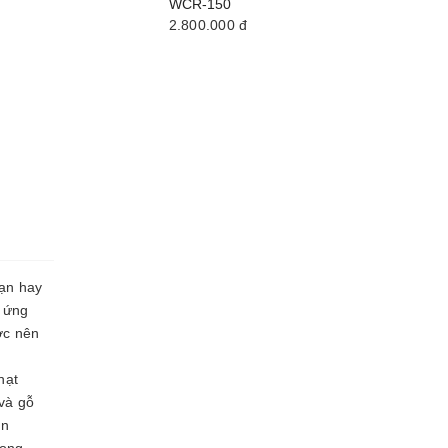
WCR-150
2.800.000
đ
bạn hay
n ứng
ớc nên
hạt
 và gỗ
ận
rong