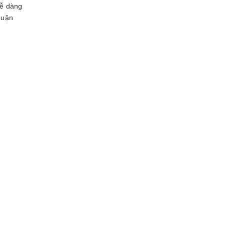
dễ dàng
huận