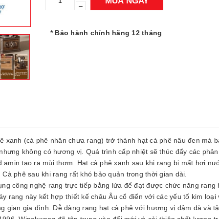
MUA NGAY
–
* Bảo hành chính hãng 12 tháng
phê xanh (cà phê nhân chưa rang) trở thành hạt cà phê nâu đen mà 
, nhưng không có hương vị. Quá trình cấp nhiệt sẽ thúc đẩy các phả
d amin tạo ra mùi thơm. Hạt cà phê xanh sau khi rang bị mất hơi nư
 Cà phê sau khi rang rất khó bảo quản trong thời gian dài.
ng công nghệ rang trực tiếp bằng lửa để đạt được chức năng rang 
y rang này kết hợp thiết kế châu Âu cổ điển với các yếu tố kim loại
ng gian gia đình. Dễ dàng rang hạt cà phê với hương vị đậm đà và t
1996, Wingkwong đã tập trung vào đổi mới và cải thiện chất lượng t