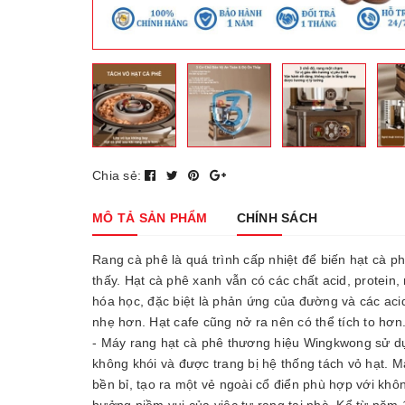
Chia sẻ:
MÔ TẢ SẢN PHẨM
CHÍNH SÁCH
Rang cà phê là quá trình cấp nhiệt để biến hạt cà 
thấy. Hạt cà phê xanh vẫn có các chất acid, protein
hóa học, đặc biệt là phản ứng của đường và các aci
nhẹ hơn. Hạt cafe cũng nở ra nên có thể tích to hơn.
- Máy rang hạt cà phê thương hiệu Wingkwong sử dụ
không khói và được trang bị hệ thống tách vỏ hạt. Má
bền bỉ, tạo ra một vẻ ngoài cổ điển phù hợp với khô
hưởng niềm vui của việc tự rang tại nhà. Kể từ năm 