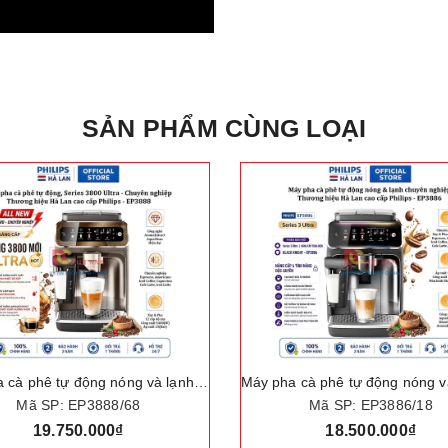
SẢN PHẨM CÙNG LOẠI
Máy pha cà phê tự động nóng và lạnh Series 3800 Ultra chuyên nghiệp Espresso, Americano, Iced Coffee, Capuccino, Cafe Latte, Iced Latte. Thương hiệu Hà Lan cao cấp Philips - EP3888
Mã SP: EP3888/68
Mã SP: EP3886/18
19.750.000₫
18.500.000₫