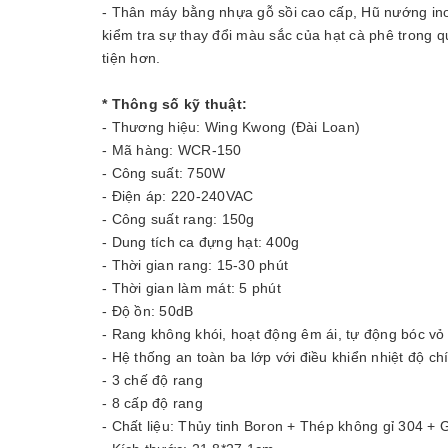
- Thân máy bằng nhựa gỗ sồi cao cấp, Hũ nướng inox
kiểm tra sự thay đổi màu sắc của hạt cà phê trong qu
tiện hơn.
* Thông số kỹ thuật:
- Thương hiệu: Wing Kwong (Đài Loan)
- Mã hàng: WCR-150
- Công suất: 750W
- Điện áp: 220-240VAC
- Công suất rang: 150g
- Dung tích ca đựng hạt: 400g
- Thời gian rang: 15-30 phút
- Thời gian làm mát: 5 phút
- Độ ồn: 50dB
- Rang không khói, hoạt động êm ái, tự động bóc vỏ
- Hệ thống an toàn ba lớp với điều khiển nhiệt độ ch
- 3 chế độ rang
- 8 cấp độ rang
- Chất liệu: Thủy tinh Boron + Thép không gỉ 304 + 