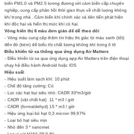
biến PM1.0 và PM2.5 tương đương với cảm biến cấp chuyên
nghiệp, cung cấp phản hồi thời gian thực về chất lượng không
khí trong nhà . Cảm biến khí chính xác và tiên tiến phát hiện
khí độc hại và hiển thị mức khí có hại.
Vòng hiển thị 6 màu đơn giản để dễ theo dõi
- Vòng màu cung cấp thêm tín hiệu thị giác từ màu xanh (tốt)
đến đỏ (kém) để biểu thị chất lượng không khí trong ô tô
Điều khiển từ xa thông qua ứng dụng Air Matters
- Điều khiển từ xa qua ứng dụng app Air Matters trên điện thoại
chạy hệ điều hành Android hoặc IOS
Hiệu suấ
t
- Hiệu suất làm sạch khí: 10 phút
- Chế độ tăng cường: Có
- Lọc các hạt bụi siêu nhỏ: CADR 30*m3/giờ
- CADR (vật chất hạt) 11 * m3 / giờ
- CADR (formaldehyd) 15 * m3 / giờ
- Hiệu ứng loại bỏ hạt 0,3 micron 99,97%
- Loại bỏ hạt siêu mịn
- Nhỏ đến 3 * nanomet