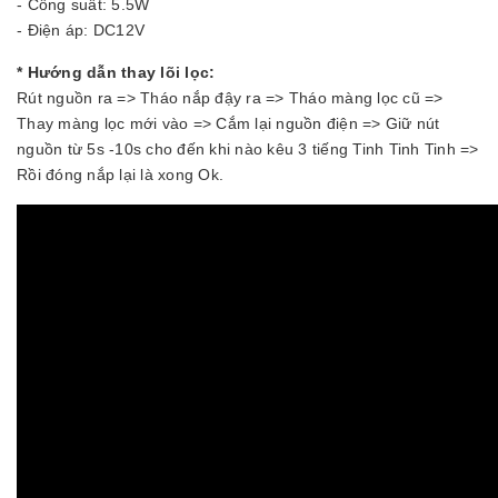
- Công suất: 5.5W
- Điện áp: DC12V
* Hướng dẫn thay lõi lọc:
Rút nguồn ra => Tháo nắp đậy ra => Tháo màng lọc cũ =>
Thay màng lọc mới vào => Cắm lại nguồn điện => Giữ nút
nguồn từ 5s -10s cho đến khi nào kêu 3 tiếng Tinh Tinh Tinh =>
Rồi đóng nắp lại là xong Ok.