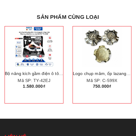
SẢN PHẨM CÙNG LOẠI
Bộ nâng kích gầm điện ô tô, trọng tải nâng 3 tấn. Thương hiệu Đức cao cấp ROGTZ "TY-42EJ"
Logo chụp mâm, ốp lazang bánh xe ô tô Lexus LX570 đời 2012
Mã SP: TY-42EJ
Mã SP: C-599X
1.580.000₫
750.000₫