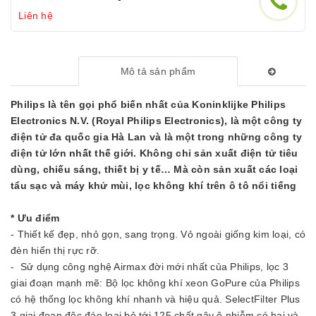
Liên hệ
Mô tả sản phẩm
Philips là tên gọi phổ biến nhất của Koninklijke Philips
Electronics N.V. (Royal Philips Electronics), là một công ty
điện tử đa quốc gia Hà Lan và là một trong những công ty
điện tử lớn nhất thế giới. Không chỉ sản xuất điện tử tiêu
dùng, chiếu sáng, thiết bị y tế… Mà còn sản xuất các loại
tẩu sạc và máy khử mùi, lọc không khí trên ô tô nổi tiếng
* Ưu điểm
- Thiết kế đẹp, nhỏ gọn, sang trọng. Vỏ ngoài giống kim loại, có
đèn hiển thị rực rỡ.
- Sử dụng công nghệ Airmax đời mới nhất của Philips, lọc 3
giai đoạn mạnh mẽ: Bộ lọc không khí xeon GoPure của Philips
có hệ thống lọc không khí nhanh và hiệu quả. SelectFilter Plus
3 giai đoạn độc đáo loại bỏ tới 125 chất gây ô nhiễm có hại và