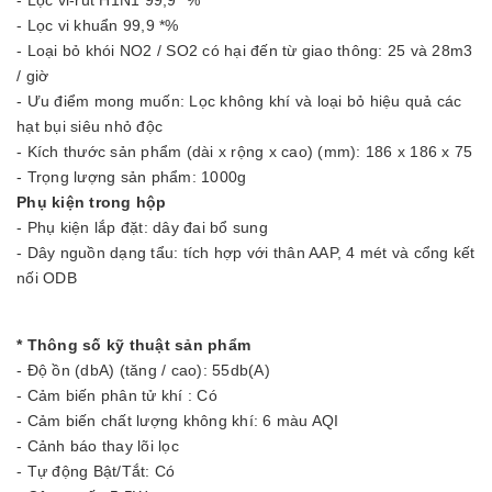
- Lọc vi-rút H1N1 99,9 *%
- Lọc vi khuẩn 99,9 *%
- Loại bỏ khói NO2 / SO2 có hại đến từ giao thông: 25 và 28m3
/ giờ
- Ưu điểm mong muốn: Lọc không khí và loại bỏ hiệu quả các
hạt bụi siêu nhỏ độc
- Kích thước sản phẩm (dài x rộng x cao) (mm): 186 x 186 x 75
- Trọng lượng sản phẩm: 1000g
Phụ kiện trong hộp
- Phụ kiện lắp đặt: dây đai bổ sung
- Dây nguồn dạng tẩu: tích hợp với thân AAP, 4 mét và cổng kết
nối ODB
* Thông số kỹ thuật sản phẩm
- Độ ồn (dbA) (tăng / cao): 55db(A)
- Cảm biến phân tử khí : Có
- Cảm biến chất lượng không khí: 6 màu AQI
- Cảnh báo thay lõi lọc
- Tự động Bật/Tắt: Có