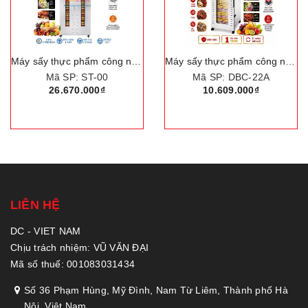
Máy sấy thực phẩm công nghiệp, dung tích 210 lít, 22 khay. Thương hiệu Mỹ cao cấp Septree DBC-22A
Máy sấy thực phẩm công nghiệp, dung tích 215 lít, 24 khay. Thương hiệu Anh Quốc Aosida cao cấp SS-24H
Mã SP: DBC-22A
Mã SP: SS-24H
10.609.000₫
10.290.000₫
LIÊN HỆ
DC - VIET NAM
Chịu trách nhiệm: VŨ VĂN ĐẠI
Mã số thuế: 001083031434
Số 36 Phạm Hùng, Mỹ Đình, Nam Từ Liêm, Thành phố Hà
Nội, Việt Nam