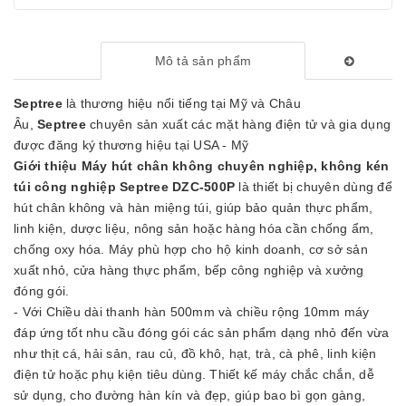
Mô tả sản phẩm
Septree
là thương hiệu nổi tiếng tại Mỹ và Châu
Âu,
Septree
chuyên sản xuất các mặt hàng điện tử và gia dụng
được đăng ký thương hiệu tại USA - Mỹ
Giới thiệu Máy hút chân không chuyên nghiệp, không kén
túi công nghiệp Septree DZC-500P
là thiết bị chuyên dùng để
hút chân không và hàn miệng túi, giúp bảo quản thực phẩm,
linh kiện, dược liệu, nông sản hoặc hàng hóa cần chống ẩm,
chống oxy hóa. Máy phù hợp cho hộ kinh doanh, cơ sở sản
xuất nhỏ, cửa hàng thực phẩm, bếp công nghiệp và xưởng
đóng gói.
- Với Chiều dài thanh hàn 500mm và chiều rộng 10mm máy
đáp ứng tốt nhu cầu đóng gói các sản phẩm dạng nhỏ đến vừa
như thịt cá, hải sản, rau củ, đồ khô, hạt, trà, cà phê, linh kiện
điện tử hoặc phụ kiện tiêu dùng. Thiết kế máy chắc chắn, dễ
sử dụng, cho đường hàn kín và đẹp, giúp bao bì gọn gàng,