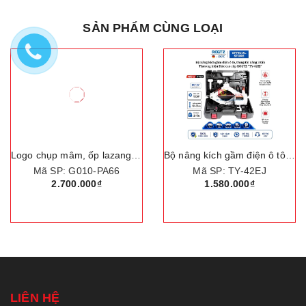
SẢN PHẨM CÙNG LOẠI
Bộ nâng kích gầm điện ô tô, trọng tải nâng 3 tấn. Thương hiệu Đức cao cấp ROGTZ "TY-42EJ"
Logo chụp mâm, ốp lazang bánh xe ô tô Lexus LX570 đời 2012
Mã SP: TY-42EJ
Mã SP: C-599X
1.580.000₫
750.000₫
LIÊN HỆ