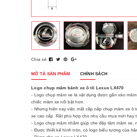
Chia sẻ:
MÔ TẢ SẢN PHẨM
CHÍNH SÁCH
Logo chụp mâm bánh xe ô tô Lexus LX470
- Logo chụp mâm xe là vật dụng được gắn vào mâm x
chiếc mâm xe nổi bật hơn.
- Nhưng hiện nay việc mất cắp nắp chụp mâm xe ô tô 
xe cao cấp. Rất phù hợp cho nhu cầu mua mới hay t
- Logo chụp mâm nhằm giúp che đậy tâm mâm xe, ng
- Được thiết kế hình tròn, có logo biểu tượng của h
- Dùng cho xe Lexus LX470