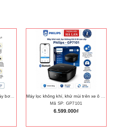
Máy lọc không khí, khử mùi trên xe ô tô. Thương hiệu Hà Lan cao cấp Philips - GP7101
Bộ nâng kích gầm điện, kèm máy siết ốc ô tô đa năng 2 trong 1. Thương hiệu Đức cao cấp ROGTZ "TY-001"
Mã SP: TY-001
2.530.000₫