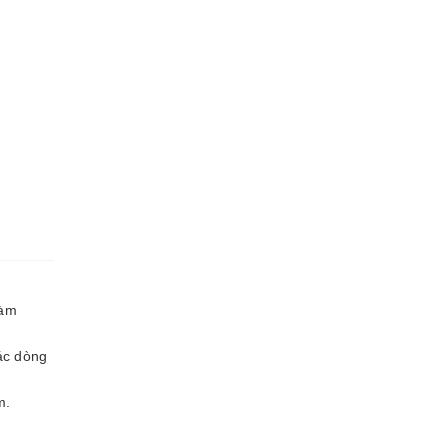
làm
các dòng
m.