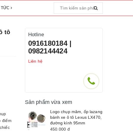
N TỨC
ô tô
Hotline
0916180184 |
0982144424
Liên hệ
Sản phẩm vừa xem
Logo chụp mâm, ốp lazang
hụp
bánh xe ô tô Lexus LX470,
o điểm
đường kính 95mm
chiếc
450.000
đ