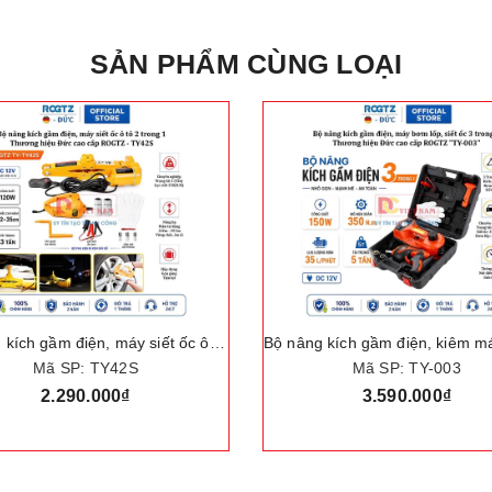
SẢN PHẨM CÙNG LOẠI
Bộ nâng kích gầm điện, kiêm máy bơm lốp và máy siết ốc ô tô đa năng 3 trong 1. Thương hiệu Đức cao cấp ROGTZ "TY-003"
Mã SP: TY-003
Mã SP: GP7101
3.590.000₫
6.599.000₫