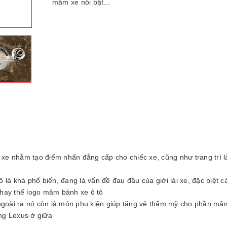
mâm xe nổi bật...
e nhằm tạo điểm nhấn đẳng cấp cho chiếc xe, cũng như trang trí 
là khá phổ biến, đang là vấn đề đau đầu của giới lái xe, đặc biệt 
hay thế logo mâm bánh xe ô tô
oài ra nó còn là món phụ kiện giúp tăng vẻ thẩm mỹ cho phần mâ
ãng Lexus ở giữa