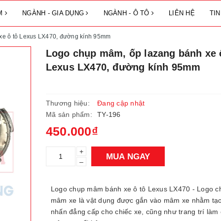
ẨM
NGÀNH - GIA DỤNG
NGÀNH - Ô TÔ
LIÊN HỆ
TI
xe ô tô Lexus LX470, đường kính 95mm
Logo chụp mâm, ốp lazang bánh xe 
Lexus LX470, đường kính 95mm
Thương hiệu:
Đang cập nhật
Mã sản phẩm:
TY-196
450.000₫
+
MUA NGAY
–
Logo chụp mâm bánh xe ô tô Lexus LX470 - Logo c
mâm xe là vật dụng được gắn vào mâm xe nhằm tạ
nhấn đẳng cấp cho chiếc xe, cũng như trang trí làm 