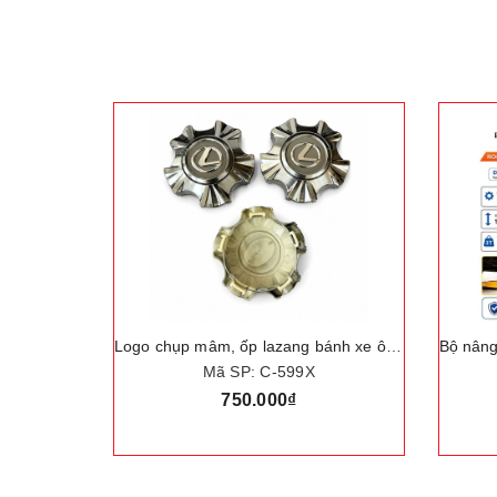
Bộ nâng kích gầm điện ô tô, trọng tải nâng 3 tấn. Thương hiệu Đức cao cấp ROGTZ "TY-42EJ"
Logo chụp mâm, ốp lazang bánh xe ô tô Lexus LX570 đời 2012
Mã SP: C-599X
750.000₫