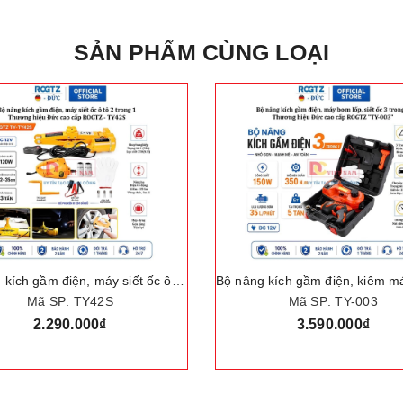
SẢN PHẨM CÙNG LOẠI
Bộ nâng kích gầm điện, máy siết ốc ô tô đa năng 2 trong 1. Thương hiệu Đức cao cấp ROGTZ - TY42S
Mã SP: TY42S
Mã SP: TY-003
2.290.000₫
3.590.000₫