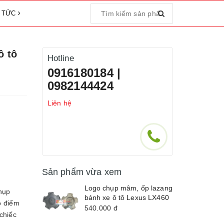
N TỨC
ô tô
Hotline
0916180184 |
0982144424
Liên hệ
Sản phẩm vừa xem
Logo chụp mâm, ốp lazang
hụp
bánh xe ô tô Lexus LX460
o điểm
540.000
đ
chiếc