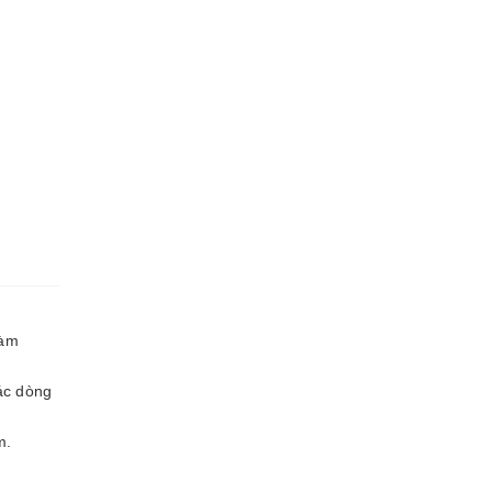
làm
các dòng
m.