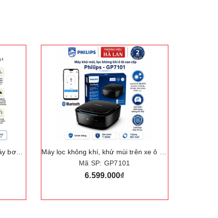
Bộ nâng kích gầm điện, kiêm máy bơm lốp và máy siết ốc ô tô đa năng 3 trong 1. Thương hiệu Đức cao cấp ROGTZ "TY-003"
Máy lọc không khí, khử mùi trên xe ô tô. Thương hiệu Hà Lan cao cấp Philips - GP7101
Mã SP: GP7101
6.599.000₫