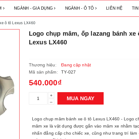
ẨM
NGÀNH - GIA DỤNG
NGÀNH - Ô TÔ
LIÊN HỆ
TI
xe ô tô Lexus LX460
Logo chụp mâm, ốp lazang bánh xe 
Lexus LX460
Thương hiệu:
Đang cập nhật
Mã sản phẩm:
TY-027
540.000₫
+
MUA NGAY
–
Logo chụp mâm bánh xe ô tô Lexus LX460 - Logo c
mâm xe là vật dụng được gắn vào mâm xe nhằm tạ
nhấn đẳng cấp cho chiếc xe, cũng như trang trí làm 