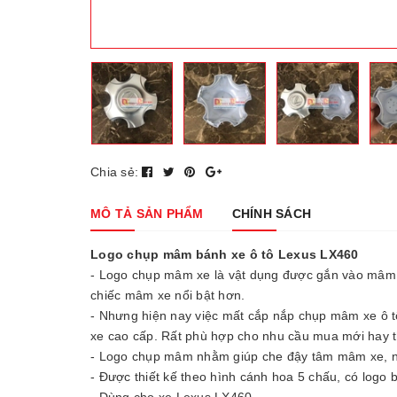
Chia sẻ:
MÔ TẢ SẢN PHẨM
CHÍNH SÁCH
Logo chụp mâm bánh xe ô tô Lexus LX460
- Logo chụp mâm xe là vật dụng được gắn vào mâm x
chiếc mâm xe nổi bật hơn.
- Nhưng hiện nay việc mất cắp nắp chụp mâm xe ô tô 
xe cao cấp. Rất phù hợp cho nhu cầu mua mới hay t
- Logo chụp mâm nhằm giúp che đậy tâm mâm xe, ng
- Được thiết kế theo hình cánh hoa 5 chấu, có logo
- Dùng cho xe Lexus LX460