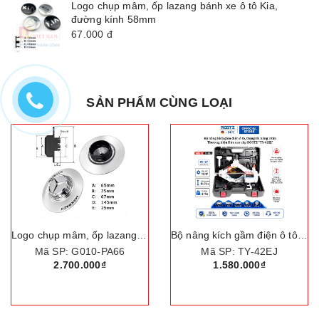
Logo chụp mâm, ốp lazang bánh xe ô tô Kia,
đường kính 58mm
67.000
đ
SẢN PHẨM CÙNG LOẠI
Logo chụp mâm, ốp lazang bánh xe ô tô Mercedes và Maybach TY-67PA66
Bộ nâng kích gầm điện ô tô, trọng tải nâng 3 tấn. Thương hiệu Đức cao cấp ROGTZ "TY-42EJ"
Mã SP: G010-PA66
Mã SP: TY-42EJ
2.700.000₫
1.580.000₫