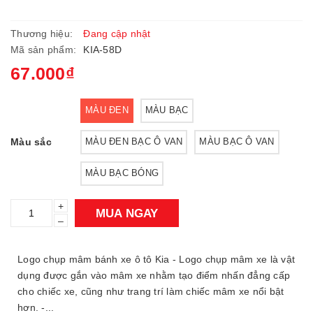
Thương hiệu:
Đang cập nhật
Mã sản phẩm:
KIA-58D
67.000₫
MÀU ĐEN
MÀU BẠC
Màu sắc
MÀU ĐEN BẠC Ô VAN
MÀU BẠC Ô VAN
MÀU BẠC BÓNG
+
MUA NGAY
–
Logo chụp mâm bánh xe ô tô Kia - Logo chụp mâm xe là vật
dụng được gắn vào mâm xe nhằm tạo điểm nhấn đẳng cấp
cho chiếc xe, cũng như trang trí làm chiếc mâm xe nổi bật
hơn. -...