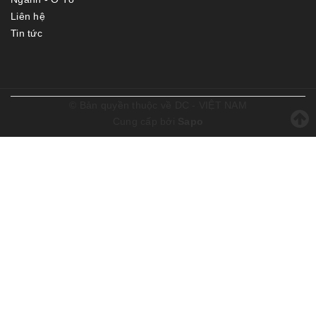
Liên hệ
Tin tức
© Bản quyền thuộc về
DC - VIỆT NAM
Cung cấp bởi
Sapo