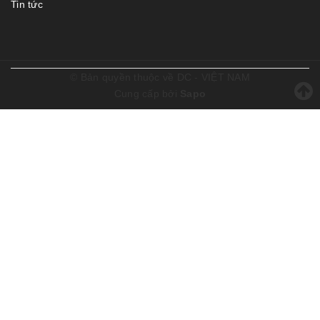
Tin tức
© Bản quyền thuộc về
DC - VIỆT NAM
Cung cấp bởi
Sapo