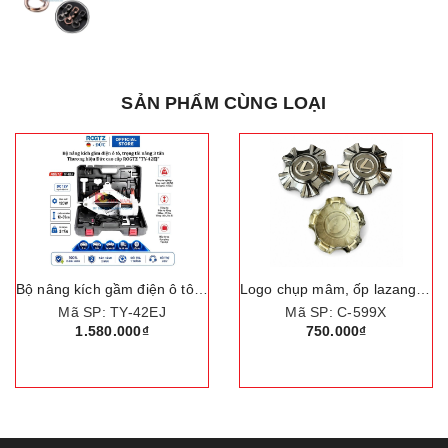
SẢN PHẨM CÙNG LOẠI
Bộ nâng kích gầm điện ô tô, trọng tải nâng 3 tấn. Thương hiệu Đức cao cấp ROGTZ "TY-42EJ"
Logo chụp mâm, ốp lazang bánh xe ô tô Lexus LX570 đời 2012
Mã SP: TY-42EJ
Mã SP: C-599X
1.580.000₫
750.000₫