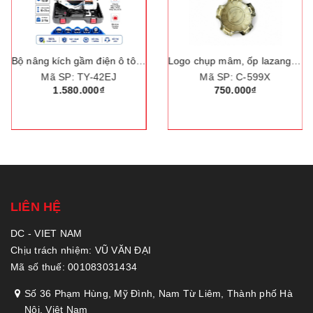
Bộ nâng kích gầm điện ô tô, trọng tải nâng 3 tấn. Thương hiệu Đức cao cấp ROGTZ "TY-42EJ"
Logo chụp mâm, ốp lazang bánh xe ô tô Lexus LX570 đời 2012
Mã SP: TY-42EJ
Mã SP: C-599X
1.580.000₫
750.000₫
LIÊN HỆ
DC - VIET NAM
Chịu trách nhiệm: VŨ VĂN ĐẠI
Mã số thuế: 001083031434
Số 36 Phạm Hùng, Mỹ Đình, Nam Từ Liêm, Thành phố Hà
Nội, Việt Nam