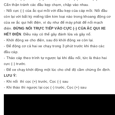
Cẩn thận tránh các đầu kẹp chạm, chập vào nhau.
- Nối cực (-) của ắc qui mồi với đầu kẹp của cáp mồi. Nối đầu
còn lại với bất kỳ miếng tấm kim loại nào trong khoang động cơ
của xe ắc qui hết điện, ví dụ như đế máy phát để nối mạch
điện.
ĐỪNG NỐI TRỰC TIẾP VÀO CỰC (-) CỦA ẮC QUI XE
HẾT ĐIỆN
. Điều này có thể gây đánh lửa và gây nổ.
- Khởi động xe cho điện, sau đó khởi động xe còn lại.
- Để động cơ cả hai xe chạy trong 3 phút trước khi tháo các
đầu cáp.
- Tháo cáp theo trình tự ngược lại khi đấu nối, tức là tháo hai
cực (-) trước.
- Để xe chạy khởi động một lúc cho chế độ cầm chừng ổn định.
LƯU Ý:
- Khi nối thì cọc (+) trước, Cọc (-) sau
- Khi tháo thì ngược lại cọc (-) trước, Cọc (+) sau