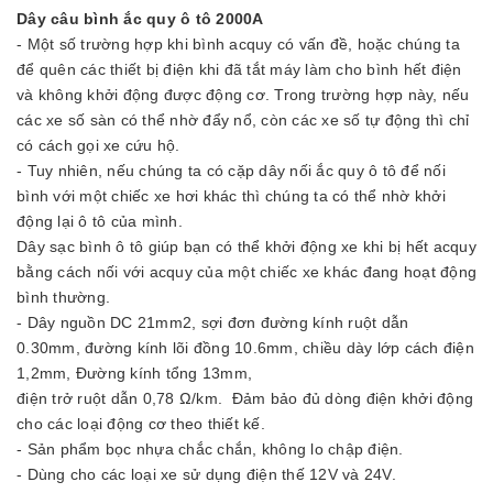
Dây câu bình ắc quy ô tô 2000A
- Một số trường hợp khi bình acquy có vấn đề, hoặc chúng ta
để quên các thiết bị điện khi đã tắt máy làm cho bình hết điện
và không khởi động được động cơ. Trong trường hợp này, nếu
các xe số sàn có thể nhờ đẩy nổ, còn các xe số tự động thì chỉ
có cách gọi xe cứu hộ.
- Tuy nhiên, nếu chúng ta có cặp dây nối ắc quy ô tô để nối
bình với một chiếc xe hơi khác thì chúng ta có thể nhờ khởi
động lại ô tô của mình.
Dây sạc bình ô tô giúp bạn có thể khởi động xe khi bị hết acquy
bằng cách nối với acquy của một chiếc xe khác đang hoạt động
bình thường.
- Dây nguồn DC 21mm2, sợi đơn đường kính ruột dẫn
0.30mm, đường kính lõi đồng 10.6mm, chiều dày lớp cách điện
1,2mm, Đường kính tổng 13mm,
điện trở ruột dẫn 0,78 Ω/km. Đảm bảo đủ dòng điện khởi động
cho các loại động cơ theo thiết kế.
- Sản phẩm bọc nhựa chắc chắn, không lo chập điện.
- Dùng cho các loại xe sử dụng điện thế 12V và 24V.