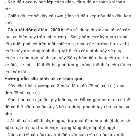
- Kẹp đầu acquy bọc lớp cách điện, tăng độ an toàn khi thao
tác.
- Chiều dài cơ sở dây câu 4m (tính từ đầu kẹp này đến đầu kẹp
kia)
-
Chịu tải dòng điện: 2000A
nên sử dụng được các tất cả các
loại xe hiện nay trên thị trường - Sản phẩm cực kỳ quan trọng
cần thiết phải có trên mỗi chiếc xe, trong các trường hợp xe bị
chết máy do hỏng bình ắc quy bộ cáp câu bình này sẽ giúp
chiếc xe của bạn nổ được máy Sản phẩm tiện dụng cho xe hơi,
xe ôtô, xe tải,… là thiết bị quan trọng không thể thiếu cho tất cả
các bác tài
Hướng dẫn câu bình từ xe khác qua:
- Dây câu bình thường có 2 màu: Màu đỏ để nối cọc (+) màu
đen để nối cọc (-)
- Đảm bảo các cực ắc quy luôn sạch. Đỗ xe gần tới mức có thể
để có thể câu dây ắc quy.Nhớ sử dụng phanh tay cho cả hai xe
nhé.
- Tắt hết các thiết bị điện ngoại trừ quạt điều hoà nhiệt độ vì khi
bật quạt sẽ giúp tránh hiện tượng tăng điện áp đột ngột.
- Nối cực (+) của ắc quy hết điện với cực (+) của ắc quy mồi.