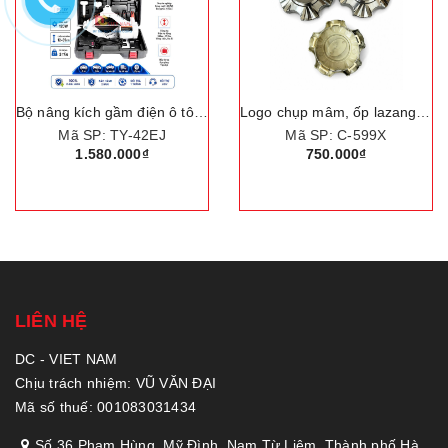
Bộ nâng kích gầm điện ô tô, trọng tải nâng 3 tấn. Thương hiệu Đức cao cấp ROGTZ "TY-42EJ"
Logo chụp mâm, ốp lazang bánh xe ô tô Lexus LX570 đời 2012
Mã SP: TY-42EJ
Mã SP: C-599X
1.580.000₫
750.000₫
LIÊN HỆ
DC - VIET NAM
Chịu trách nhiệm: VŨ VĂN ĐẠI
Mã số thuế: 001083031434
Số 36 Phạm Hùng, Mỹ Đình, Nam Từ Liêm, Thành phố Hà