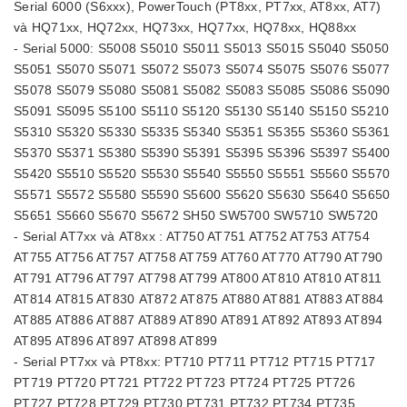
Serial 6000 (S6xxx), PowerTouch (PT8xx, PT7xx, AT8xx, AT7)
và HQ71xx, HQ72xx, HQ73xx, HQ77xx, HQ78xx, HQ88xx
- Serial 5000: S5008 S5010 S5011 S5013 S5015 S5040 S5050
S5051 S5070 S5071 S5072 S5073 S5074 S5075 S5076 S5077
S5078 S5079 S5080 S5081 S5082 S5083 S5085 S5086 S5090
S5091 S5095 S5100 S5110 S5120 S5130 S5140 S5150 S5210
S5310 S5320 S5330 S5335 S5340 S5351 S5355 S5360 S5361
S5370 S5371 S5380 S5390 S5391 S5395 S5396 S5397 S5400
S5420 S5510 S5520 S5530 S5540 S5550 S5551 S5560 S5570
S5571 S5572 S5580 S5590 S5600 S5620 S5630 S5640 S5650
S5651 S5660 S5670 S5672 SH50 SW5700 SW5710 SW5720
- Serial AT7xx và AT8xx : AT750 AT751 AT752 AT753 AT754
AT755 AT756 AT757 AT758 AT759 AT760 AT770 AT790 AT790
AT791 AT796 AT797 AT798 AT799 AT800 AT810 AT810 AT811
AT814 AT815 AT830 AT872 AT875 AT880 AT881 AT883 AT884
AT885 AT886 AT887 AT889 AT890 AT891 AT892 AT893 AT894
AT895 AT896 AT897 AT898 AT899
- Serial PT7xx và PT8xx: PT710 PT711 PT712 PT715 PT717
PT719 PT720 PT721 PT722 PT723 PT724 PT725 PT726
PT727 PT728 PT729 PT730 PT731 PT732 PT734 PT735