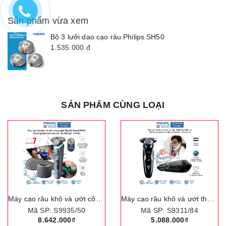
Sản phẩm vừa xem
Bộ 3 lưỡi dao cạo râu Philips SH50
1.535.000
đ
SẢN PHẨM CÙNG LOẠI
Máy cạo râu khô và ướt công nghệ SkinIQ hiện đại, Serial 9000. Thương hiệu Hà Lan cao cấp Philips - S9935/50
Máy cạo râu khô và ướt thương hiệu Hà Lan cao cấp Philips Norelco - S9311/84
: S9935/50
Mã SP: S9311/84
Mã SP
42.000₫
5.088.000₫
5.3