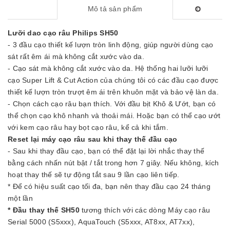
Mô tả sản phẩm
Lưỡi dao cạo râu Philips SH50
- 3 đầu cạo thiết kế lượn tròn linh động, giúp người dùng cạo
sát rất êm ái mà không cắt xước vào da.
- Cạo sát mà không cắt xước vào da. Hệ thống hai lưỡi lưỡi
cạo Super Lift & Cut Action của chúng tôi có các đầu cạo được
thiết kế lượn tròn trượt êm ái trên khuôn mặt và bảo vệ làn da.
- Chọn cách cạo râu bạn thích. Với đầu bịt Khô & Ướt, bạn có
thể chọn cạo khô nhanh và thoải mái. Hoặc bạn có thể cạo ướt
với kem cạo râu hay bọt cạo râu, kể cả khi tắm.
Reset lại máy cạo râu sau khi thay thế đầu cạo
- Sau khi thay đầu cạo, bạn có thể đặt lại lời nhắc thay thế
bằng cách nhấn nút bật / tắt trong hơn 7 giây. Nếu không, kích
hoạt thay thế sẽ tự động tắt sau 9 lần cạo liên tiếp.
* Để có hiệu suất cạo tối đa, bạn nên thay đầu cạo 24 tháng
một lần
* Đầu thay thế SH50
tương thích với các dòng Máy cạo râu
Serial 5000 (S5xxx), AquaTouch (S5xxx, AT8xx, AT7xx),