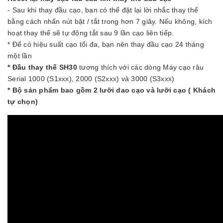
- Sau khi thay đầu cạo, bạn có thể đặt lại lời nhắc thay thế
bằng cách nhấn nút bật / tắt trong hơn 7 giây. Nếu không, kích
hoạt thay thế sẽ tự động tắt sau 9 lần cạo liên tiếp.
* Để có hiệu suất cạo tối đa, bạn nên thay đầu cạo 24 tháng
một lần
* Đầu thay thế SH30
tương thích với các dòng Máy cạo râu
Serial 1000 (S1xxx), 2000 (S2xxx) và 3000 (S3xxx)
* Bộ sản phẩm bao gồm 2 lưỡi dao cạo và lưỡi cạo ( Khách
tự chọn)