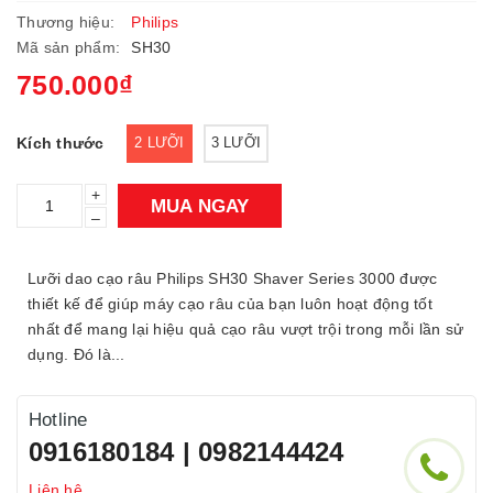
Thương hiệu:
Philips
Mã sản phẩm:
SH30
750.000₫
Kích thước
2 LƯỠI
3 LƯỠI
+
MUA NGAY
–
Lưỡi dao cạo râu Philips SH30 Shaver Series 3000 được
thiết kế để giúp máy cạo râu của bạn luôn hoạt động tốt
nhất để mang lại hiệu quả cạo râu vượt trội trong mỗi lần sử
dụng. Đó là...
Hotline
0916180184 | 0982144424
Liên hệ