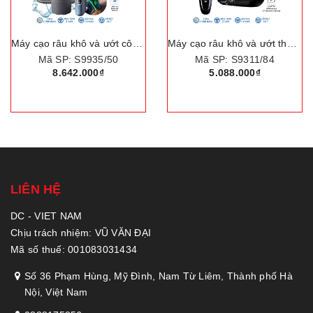
Máy cạo râu khô và ướt công nghệ SkinIQ hiện đại, Serial 9000. Thương hiệu Hà Lan cao cấp Philips - S9935/50
Máy cạo râu khô và ướt thương hiệu Hà Lan cao cấp Philips Norelco - S9311/84
Mã SP: S9935/50
Mã SP: S9311/84
8.642.000₫
5.088.000₫
LIÊN HỆ
DC - VIET NAM
Chịu trách nhiệm: VŨ VĂN ĐẠI
Mã số thuế: 001083031434
Số 36 Phạm Hùng, Mỹ Đình, Nam Từ Liêm, Thành phố Hà
Nội, Việt Nam