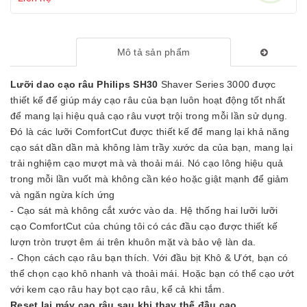
Mô tả sản phẩm
Lưỡi dao cạo râu Philips SH30
Shaver Series 3000 được
thiết kế để giúp máy cạo râu của bạn luôn hoạt động tốt nhất
để mang lại hiệu quả cạo râu vượt trội trong mỗi lần sử dụng.
Đó là các lưỡi ComfortCut được thiết kế để mang lại khả năng
cạo sát dần dần mà không làm trầy xước da của bạn, mang lại
trải nghiệm cạo mượt mà và thoải mái. Nó cạo lông hiệu quả
trong mỗi lần vuốt mà không cần kéo hoặc giật mạnh để giảm
và ngăn ngừa kích ứng
- Cạo sát mà không cắt xước vào da. Hệ thống hai lưỡi lưỡi
cạo ComfortCut của chúng tôi có các đầu cạo được thiết kế
lượn tròn trượt êm ái trên khuôn mặt và bảo vệ làn da.
- Chọn cách cạo râu bạn thích. Với đầu bịt Khô & Ướt, bạn có
thể chọn cạo khô nhanh và thoải mái. Hoặc bạn có thể cạo ướt
với kem cạo râu hay bọt cạo râu, kể cả khi tắm.
Reset lại máy cạo râu sau khi thay thế đầu cạo