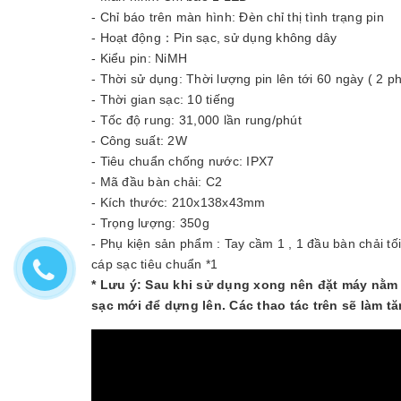
- Chỉ báo trên màn hình: Đèn chỉ thị tình trạng pin
- Hoạt động：Pin sạc, sử dụng không dây
- Kiểu pin: NiMH
- Thời sử dụng: Thời lượng pin lên tới 60 ngày ( 2 ph
- Thời gian sạc: 10 tiếng
- Tốc độ rung: 31,000 lần rung/phút
- Công suất: 2W
- Tiêu chuẩn chống nước: IPX7
- Mã đầu bàn chải: C2
- Kích thước: 210x138x43mm
- Trọng lượng: 350g
- Phụ kiện sản phẩm : Tay cầm 1 , 1 đầu bàn chải t
cáp sạc tiêu chuẩn *1
* Lưu ý: Sau khi sử dụng xong nên đặt máy nằm 
sạc mới để dựng lên. Các thao tác trên sẽ làm tă