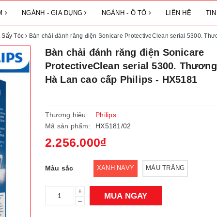
ẨM
NGÀNH - GIA DỤNG
NGÀNH - Ô TÔ
LIÊN HỆ
TI
 Sấy Tóc
Bàn chải đánh răng điện Sonicare ProtectiveClean serial 5300. Th
Bàn chải đánh răng điện Sonicare
ProtectiveClean serial 5300. Thương
Hà Lan cao cấp Philips - HX5181
Thương hiệu:
Philips
Mã sản phẩm:
HX5181/02
2.256.000₫
Màu sắc
XANH NAVY
MÀU TRẮNG
+
MUA NGAY
–