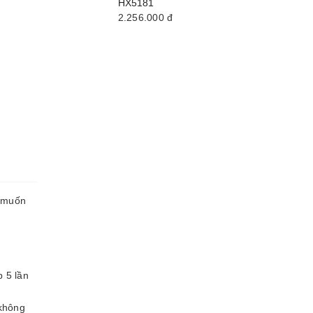
HX5181
2.256.000
đ
i muốn
 5 lần
không