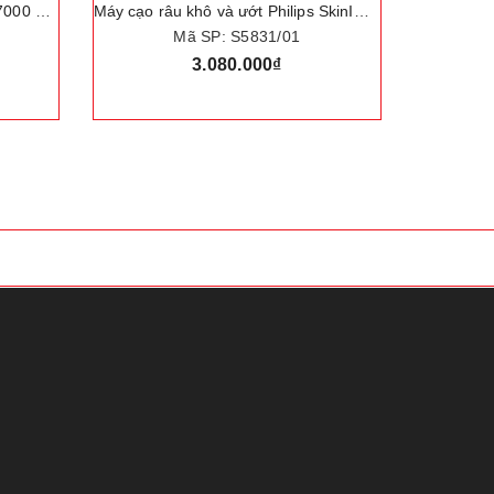
Máy cạo râu khô và ướt Philips SkinIQ S5831/01 và S5832/01, Series 5000
Máy cạo râu khô và ướt cao cấp Philips Norelco S5940/88, series 5000
Mã SP: S5940/88
2.863.000₫