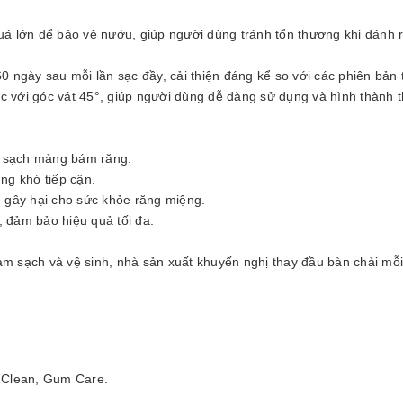
quá lớn để bảo vệ nướu, giúp người dùng tránh tổn thương khi đánh 
0 ngày sau mỗi lần sạc đầy, cải thiện đáng kể so với các phiên bản 
học với góc vát 45°, giúp người dùng dễ dàng sử dụng và hình thành t
m sạch mảng bám răng.
ng khó tiếp cận.
n gây hại cho sức khỏe răng miệng.
, đảm bảo hiệu quả tối đa.
àm sạch và vệ sinh, nhà sản xuất khuyến nghị thay đầu bàn chải mỗi
p Clean, Gum Care.