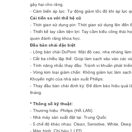
gây hại cho răng.
- Cảm biến áp lực: Tự động giảm tốc độ khi áp lực 
Cải tiến so với thế hệ cũ
- Thời gian sử dụng pin: Thời gian sử dụng lên đến 6
- Thiết kế tay cầm tiện lợi: Tay cầm kiểu công thái 
quen đánh răng khoa học.
Đầu bàn chải đặc biệt
- Lông bàn chải DuPont: Mật độ cao, nhẹ nhàng là
- Cắt ba chiều lập thể: Giúp làm sạch sâu vào các vù
- Tính năng nhắc thay đầu: Tránh vi khuẩn phát triể
- Vòng kim loại giảm chấn: Không giảm lực làm sạch
Khuyến nghị của nhà sản xuất Philips:
- Thay đầu bàn chải định kỳ: Để đảm bảo hiệu quả l
tháng.
* Thông số kỹ thuật:
- Thương hiệu: Philips (HÀ LAN)
- Nhà máy sản xuất đặt tại: Trung Quốc
- 5 chế độ khác nhau: Clean, Sensitive, White, Dee
- Màn hình: Chỉ báo 1 LED