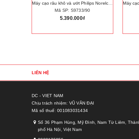
Máy cạo râu khô và ướt Philips Norelco, Series 9000, Shaver 9850. Thương hiệu Hà Lan cao cấp Philips - S9733/90
Máy cạo râu khô và ướt, Series 9000 - Nhập khẩu Hà Lan. Thương hiệu Hà Lan cao cấp Philips Norelco - S9731
Mã SP: S9731
5.140.000₫
LIÊN HỆ
DC - VIET NAM
Chịu trách nhiệm: VŨ VĂN ĐẠI
Mã số thuế: 001083031434
Số 36 Phạm Hùng, Mỹ Đình, Nam Từ Liêm, Thàn
phố Hà Nội, Việt Nam