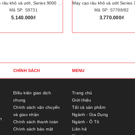
Máy cạo râu khô và ướt Series 7000 cao cấp HÀ LAN. Thương hiệu Philips Norelco S7788/82
Mã SP: S7788/82
Mã SP: S5831/01
3.770.000₫
3.080.000₫
CHÍNH SÁCH
MENU
Điều kiện giao dịch
Trang chủ
chung
Giới thiệu
Chính sách vận chuyển
Tất cả sản phẩm
và giao nhận
Ngành - Gia Dụng
h
Chính sách thanh toán
Ngành - Ô Tô
Chính sách bảo mật
Liên hệ