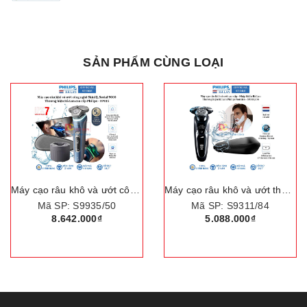
SẢN PHẨM CÙNG LOẠI
Máy cạo râu khô và ướt công nghệ SkinIQ hiện đại, Serial 9000. Thương hiệu Hà Lan cao cấp Philips - S9935/50
Máy cạo râu khô và ướt thương hiệu Hà Lan cao cấp Philips Norelco - S9311/84
Mã SP: S9935/50
Mã SP: S9311/84
8.642.000₫
5.088.000₫