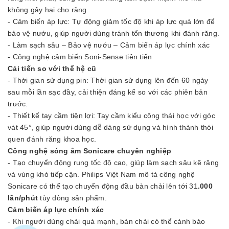
không gây hại cho răng.
- Cảm biến áp lực: Tự động giảm tốc độ khi áp lực quá lớn để
bảo vệ nướu, giúp người dùng tránh tổn thương khi đánh răng.
- Làm sạch sâu – Bảo vệ nướu – Cảm biến áp lực chính xác
- Công nghệ cảm biến Soni-Sense tiên tiến
Cải tiến so với thế hệ cũ
- Thời gian sử dụng pin: Thời gian sử dụng lên đến 60 ngày
sau mỗi lần sạc đầy, cải thiện đáng kể so với các phiên bản
trước.
- Thiết kế tay cầm tiện lợi: Tay cầm kiểu công thái học với góc
vát 45°, giúp người dùng dễ dàng sử dụng và hình thành thói
quen đánh răng khoa học.
Công nghệ sóng âm Sonicare chuyên nghiệp
- Tạo chuyển động rung tốc độ cao, giúp làm sạch sâu kẽ răng
và vùng khó tiếp cận. Philips Việt Nam mô tả công nghệ
Sonicare có thể tạo chuyển động đầu bàn chải lên tới 31
.000
lần/phút
tùy dòng sản phẩm.
Cảm biến áp lực chính xác
- Khi người dùng chải quá mạnh, bàn chải có thể cảnh báo